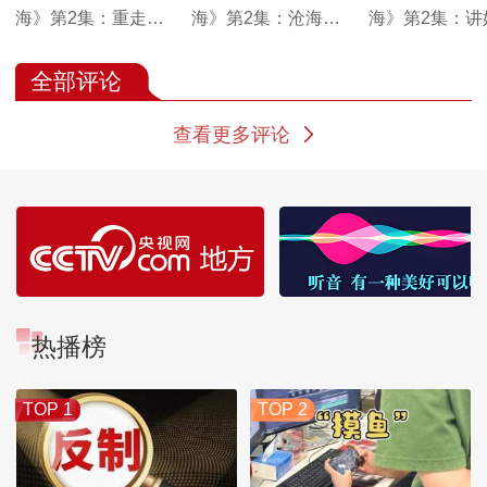
海》第2集：重走
海》第2集：沧海桑
海》第2集：讲
1953年的那条天路
田 莫河驼场
藏驼队的故事
全部评论
查看更多评论
热播榜
TOP 1
TOP 2