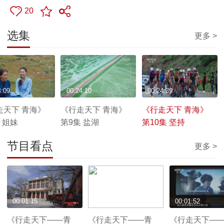
20
选集
更多 >
4:09
00:24:10
00:24:39
走天下 青海》
《行走天下 青海》
《行走天下 青海》
 姐妹
第9集 盐湖
第10集 坚持
节目看点
更多 >
00:01:15
00:01:10
00:01:52
《行走天下——青
《行走天下——青
《行走天下—