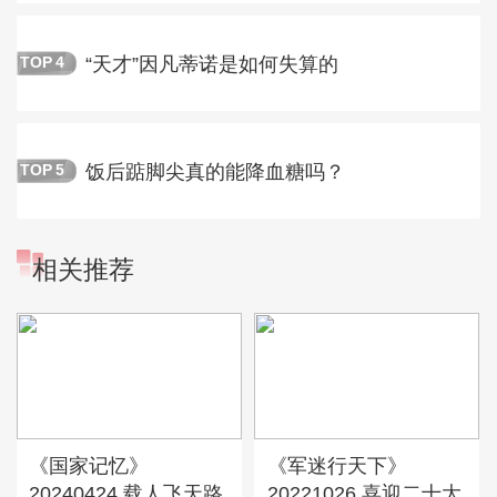
“天才”因凡蒂诺是如何失算的
TOP
4
饭后踮脚尖真的能降血糖吗？
TOP
5
相关推荐
《国家记忆》
《军迷行天下》
20240424 载人飞天路
20221026 喜迎二十大