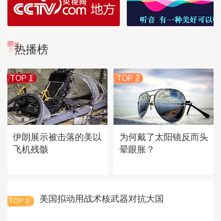
热播榜
TOP 1
TOP 2
伊朗展示被击落的美以
为何戴了太阳镜反而头
飞机残骸
晕眼胀？
美国拟动用战术核武器对抗大国
TOP
3