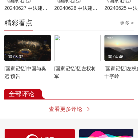
《国家记忆》
《国家记忆》
《国家记忆》
20240627 中法建交
20240626 中法建交
20240625 中
始末 派遣大使
始末 简洁公报
始末 秘密会谈
精彩看点
更多 >
00:03:07
00:06:00
00:04:46
[国家记忆]中国与奥
[国家记忆]忆左权将
[国家记忆]左权
运 预告
军
十字岭
全部评论
查看更多评论