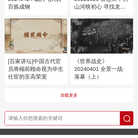
百炼成钢
山河映初心 寻找龙港
红色传奇
[百家讲坛]中国古代官
《世界战史》
员将榻前顾命视为毕生
20240401 全景一战·
仕宦的至高荣宠
落幕（上）
加载更多