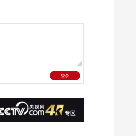
三招教你识破真假全
麦面包
健康之路
美国为何盯上中国光
模块？
今日亚洲
暗语引流？午夜直播
间乱象
法治在线
“AI双星”上空有何新
本领？
共同关注
百年潮起 再现张謇传
奇人生
文化十分
一醋一面 “酸”出亿万
财路
生财有道