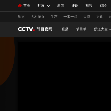
首页
时政
新闻
评论
视频
财经
人民领袖习近平
直播
海外频道
片库
iPanda
栏目大全
联播+
English
中国领导人
节目单
Монгол
听音
央视快评
微视频
习
地方
乡村振兴
生态
一带一路
央博
文化
直播
节目单
频道大全
总台春晚
网络春晚
共产党员网
秧纪录
新闻
国内
国际
评论
经济
军事
人民领袖习近平
联播+
热解读
天天学习
视频
小央视频
小央直播
直播中国
熊猫
现场
前线
比划
快看
蓝海中国
新兵
体育
直播
竞猜
2026年世界杯
2026年
VIP会员
CCTV奥林匹克频道
生活体育大会