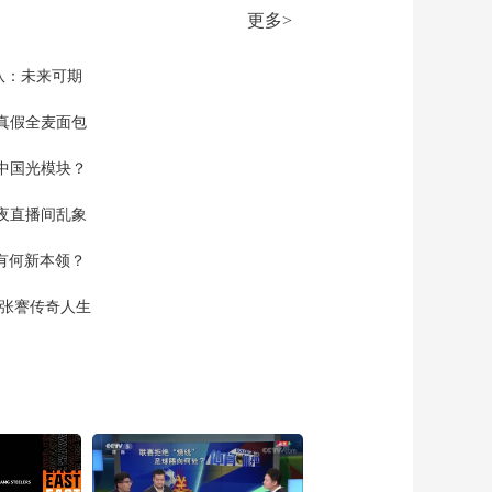
更多>
队：未来可期
真假全麦面包
中国光模块？
夜直播间乱象
空有何新本领？
现张謇传奇人生