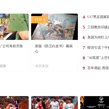
4
U17男足国家
TOP 3
5
三招教你识破
6
美国为何盯上
鱼”公司有权开除
新版《防卫白皮书》藏祸
7
暗语引流？午
心
8
“AI双星”上
观察
今日关注
9
百年潮起 再