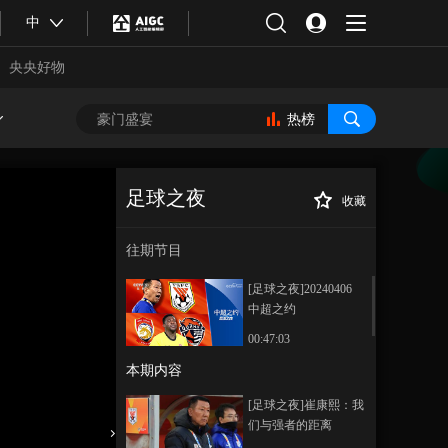
中
央央好物
热榜
足球之夜
收藏
[足球之夜]青岛德
正在播放
比48小时
往期节目
[足球之夜]20240406
中超之约
00:47:03
本期内容
合体育
亚冬会
[足球之夜]崔康熙：我
们与强者的距离