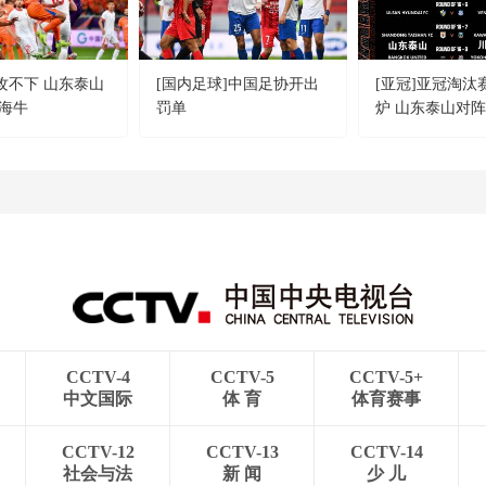
狂攻不下 山东泰山
[国内足球]中国足协开出
[亚冠]亚冠淘汰
海牛
罚单
炉 山东泰山对
CCTV-4
CCTV-5
CCTV-5+
中文国际
体 育
体育赛事
CCTV-12
CCTV-13
CCTV-14
社会与法
新 闻
少 儿