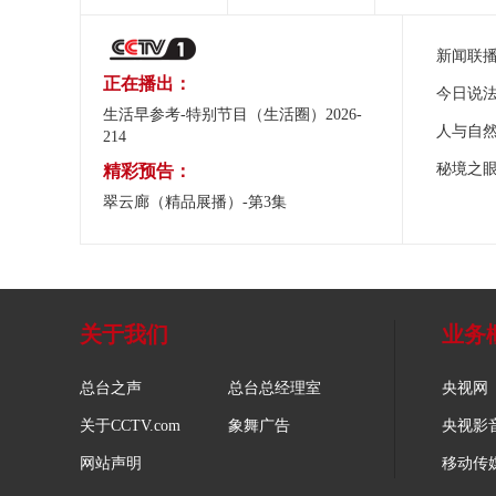
新闻联
正在播出：
今日说
生活早参考-特别节目（生活圈）2026-
人与自
214
秘境之
精彩预告：
翠云廊（精品展播）-第3集
关于我们
业务
总台之声
总台总经理室
央视网
关于CCTV.com
象舞广告
央视影
网站声明
移动传