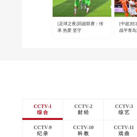
[足球之夜]回超联赛：传
[中超]
承 热爱 坚守
战平青岛
CCTV-1
CCTV-2
CCTV-3
综 合
财 经
综 艺
CCTV-9
CCTV-10
CCTV-11
纪 录
科 教
戏 曲