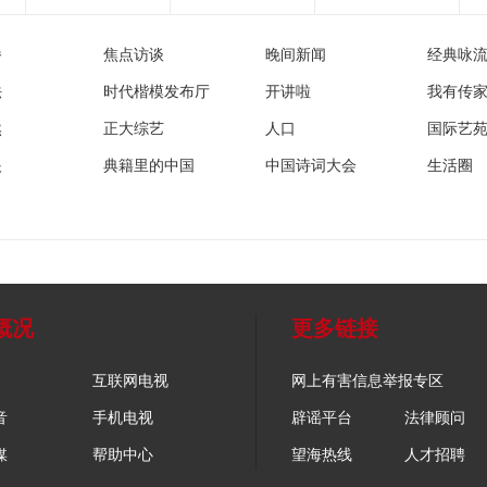
播
焦点访谈
晚间新闻
经典咏
法
时代楷模发布厅
开讲啦
我有传
然
正大综艺
人口
国际艺
眼
典籍里的中国
中国诗词大会
生活圈
概况
更多链接
互联网电视
网上有害信息举报专区
音
手机电视
辟谣平台
法律顾问
媒
帮助中心
望海热线
人才招聘