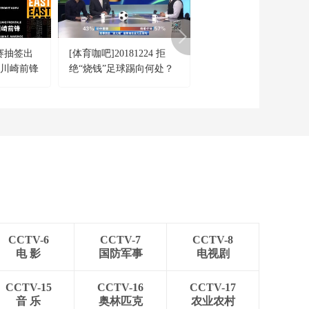
赛抽签出
[体育咖吧]20181224 拒
[体育新闻]完整版
阵川崎前锋
绝“烧钱”足球踢向何处？
20160314
CCTV-6
CCTV-7
CCTV-8
电 影
国防军事
电视剧
CCTV-15
CCTV-16
CCTV-17
音 乐
奥林匹克
农业农村