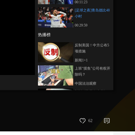
00:11:23
艺术
汽车
数智
5G
产业+
[足球之夜]青岛德比48
小时
时尚
天气
才艺
网展
央央好物
00:29:59
热播榜
反制美国！中方公布5
项措施
新闻1+1
上班“摸鱼”公司有权开
画
静
质
音
除吗？
(m)
中国法治观察
新版《防卫白皮书》
藏祸心
今日关注
U17男足国家队：未来
62
可期
足球之夜