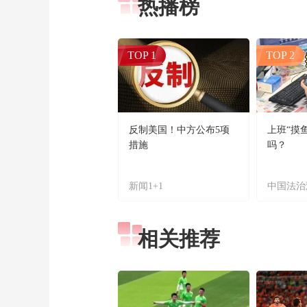
热播榜
TOP 1
TOP 2
反制美国！中方公布5项
上班“摸
措施
吗？
新闻1+1
中国法治
相关推荐