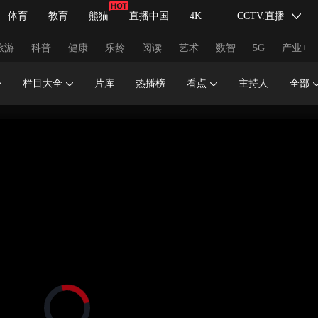
体育
教育
熊猫
直播中国
4K
CCTV.直播
式妙语
主持人
下载央视影音
热解读
天天学习
旅游
科普
健康
乐龄
阅读
艺术
数智
5G
产业+
栏目大全
片库
热播榜
看点
主持人
全部
纪录片网
国家大剧院
大型活动
科技
法治
文娱
人物
公益
图片
习式妙语
央视快评
央视网评
光华锐评
锋面
频道
VR/AR
4K专区
全景新闻
请入列
人生第一次
人生第二次
冬奥会
CBA
NBA
中超
国足
国际足球
网球
综
体育江湖
文化体育
冰雪道路
足球道路
正