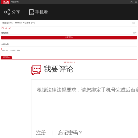
节目官网
分享
手机看
《创新进行时》 20240321 AI公开课（一）
简介
播放列表
更多 >
往期查询>
主要内容
编辑：程静
责任编辑：张曦健
全部评论
查看更多评论