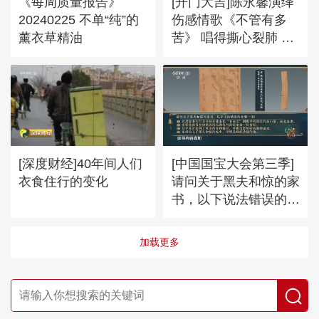
《每周质量报告》
[开门大吉]陈永馨演绎
20240225 不单“纯”的
伤感情歌《不管有多
薰衣草精油
苦》 唱得撕心裂肺 痛
得无路可退
[深度财经]40年间人们
[中国国宝大会第三季]
衣食住行的变化
请问关于黑夫和惊的家
书，以下说法错误的是
哪一项？
加载更多