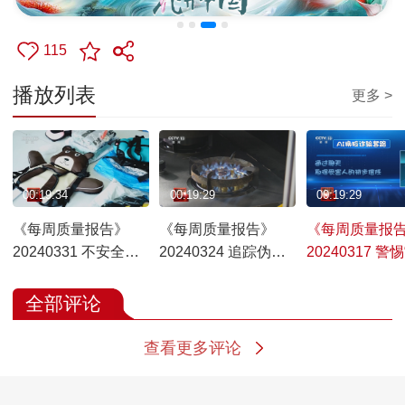
115
播放列表
更多 >
00:19:34
00:19:29
00:19:29
《每周质量报告》
《每周质量报告》
《每周质量报
20240331 不安全的
20240324 追踪伪劣
20240317 警惕
儿童“安全坐垫”
燃气产品
脸”诈骗陷阱
全部评论
查看更多评论