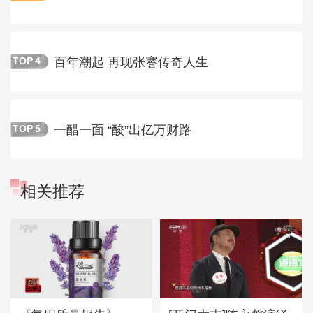
百年潮起 再现张謇传奇人生
TOP
4
一醋一面 “酸”出亿万财路
TOP
5
相关推荐