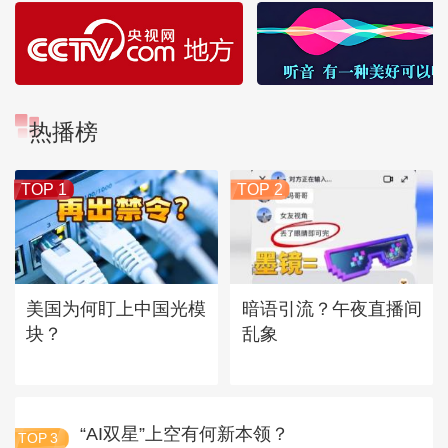
热播榜
TOP 1
TOP 2
美国为何盯上中国光模
暗语引流？午夜直播间
块？
乱象
“AI双星”上空有何新本领？
TOP
3