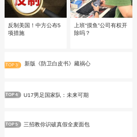
反制美国！中方公布5
上班“摸鱼”公司有权开
项措施
除吗？
新版《防卫白皮书》藏祸心
TOP
3
U17男足国家队：未来可期
TOP
4
三招教你识破真假全麦面包
TOP
5