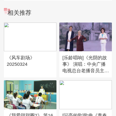
相关推荐
《风车剧场》
[乐龄唱响]《光阴的故
20250324
事》 演唱：中央广播
电视总台老播音员主持
人合唱团
《我爱甜甜圈2》 第16
[闪亮的歌]歌曲《青春