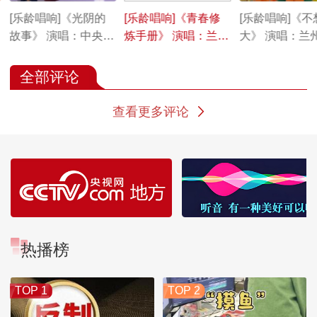
[乐龄唱响]《光阴的
[乐龄唱响]《青春修
[乐龄唱响]《不
故事》 演唱：中央广
炼手册》 演唱：兰州
大》 演唱：兰
播电视总台老播音员
祁连之声合唱团
之声合唱团
主持人合唱团
全部评论
查看更多评论
热播榜
TOP 1
TOP 2