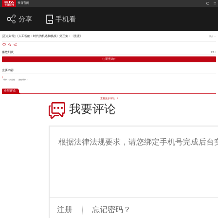
节目官网
分享
手机看
[正点财经]《人工智能：时代的机遇和挑战》第三集：《竞渡》
简介
播放列表
更多 >
往期查询>
主要内容
编辑：高士佳
责任编辑：
全部评论
查看更多评论