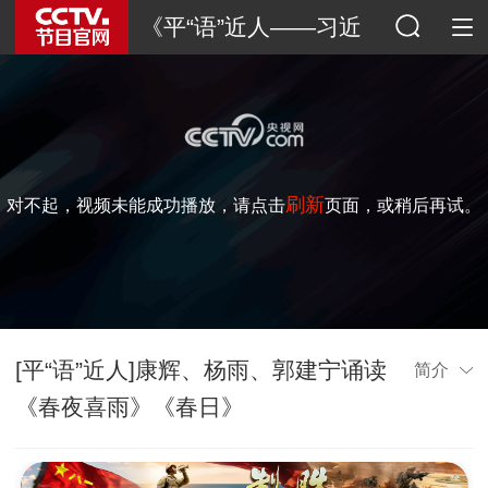
《平“语”近人——习近
平喜欢的典故》（第三
季）
刷新
对不起，视频未能成功播放，请点击
页面，或稍后再试。
[平“语”近人]康辉、杨雨、郭建宁诵读
简介
《春夜喜雨》《春日》