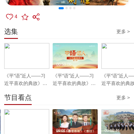
4
选集
更多 >
00:50:00
00:50:00
00:50:00
《平“语”近人——习
《平“语”近人——习
《平“语”近人
近平喜欢的典故》第
近平喜欢的典故》第
近平喜欢的典
三季 第1集：江山就
三季 第2集：九万里
三季 第5集：
节目看点
更多 >
是人民
风鹏正举
宜放眼量
00:02:17
00:01:06
00:00:44