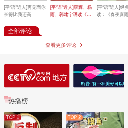
[平“语”近人]再见面你
[平“语”近人]康辉、杨
[平“语”近人]经
长得比我还高
雨、郭建宁诵读《春
读：《春夜喜
夜喜雨》《春日》
《春日》
全部评论
查看更多评论
热播榜
TOP 1
TOP 2