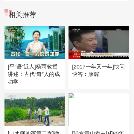
相关推荐
[平“语”近人]杨雨教授
[2017一年又一年]快问
讲述：古代“奇”人的成
快答：康辉
功学
[山水间的家第二季]撒
[绿水青山看中国]80年