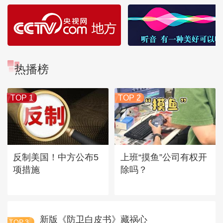
热播榜
TOP 1
TOP 2
反制美国！中方公布5
上班“摸鱼”公司有权开
项措施
除吗？
新版《防卫白皮书》藏祸心
TOP
3