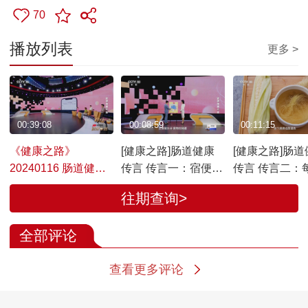
70
播放列表
更多 >
00:39:08
00:08:59
00:11:15
《健康之路》
[健康之路]肠道健康
[健康之路]肠道
20240116 肠道健康
传言 传言一：宿便不
传言 传言二：
传言
排，肠道不安！
杯玉米水，刮
往期查询>
常喝肠健康！
全部评论
查看更多评论