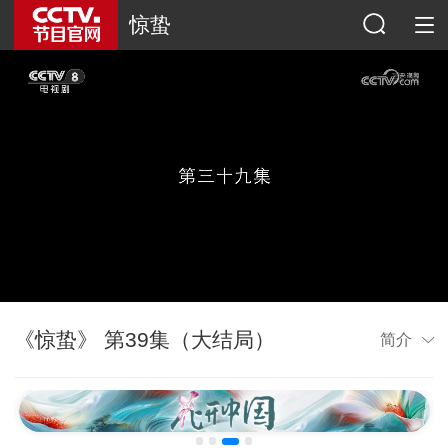
惊蛰
《惊蛰》 第39集（大结局）
简介