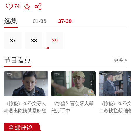
74
选集
01-36
37-39
37
38
39
节目看点
更多 >
《惊蛰》崔圣文等人
《惊蛰》曹创落入戴
《惊蛰》崔圣
猜测出陈姨就是麻雀
维斯手中
二叔被拦截 陆
马掌柜特派员
全部评论