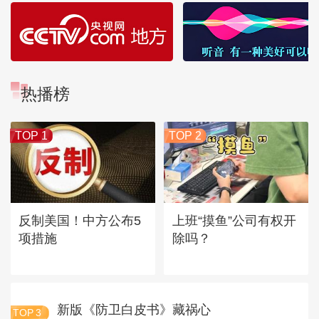
热播榜
TOP 1
TOP 2
反制美国！中方公布5
上班“摸鱼”公司有权开
项措施
除吗？
新版《防卫白皮书》藏祸心
TOP
3