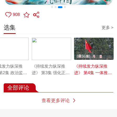
908
选集
更多 >
3:24
00:55:18
00:56:10
续发力纵深推
《持续发力纵深推
《持续发力纵深推
第2集 政治监督
进》 第3集 强化正风
进》 第4集 一体推
肃纪
进“三不腐”
全部评论
查看更多评论