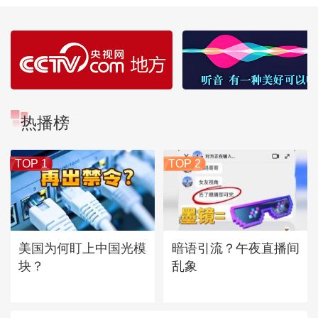
热播榜
TOP 1
TOP 2
美国为何盯上中国光模
暗语引流？午夜直播间
块？
乱象