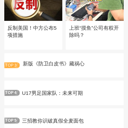
反制美国！中方公布5
上班“摸鱼”公司有权开
项措施
除吗？
新版《防卫白皮书》藏祸心
TOP
3
U17男足国家队：未来可期
TOP
4
三招教你识破真假全麦面包
TOP
5