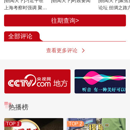
[朝闻天下]习近平在
[朝闻天下]时政要闻
[朝闻天下]聚焦
上海考察时强调 聚焦
论坛 丝绸之路
建设“五个中心”重要
盟 构建全球文
往期查询>
使命 加快建成社会主
合作
义现代化国际大都市
全部评论
返京途中在江苏盐城
考察
查看更多评论
热播榜
TOP 1
TOP 2