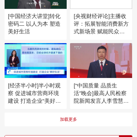
[中国经济大讲堂]转化
[央视财经评论]主播收
密码二 以人为本 塑造
评：拓展智能消费新方
美好生活
式新场景 赋能民众美
好生活
[经济半小时]半小时观
[“中国质量 品质生
察 促进城市营商环境
活”晚会]最高人民检察
建设 打造企业“美好生
院新闻发言人李雪慧介
活”
绍服务高质量发展的工
作情况
加载更多