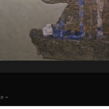
央博
非遗
文化
旅游
科普
健康
乐龄
阅读
云起
超级工厂
智敬中国
全民健康
颜选攻略
海洋
热播榜
总台企业白名单
简介