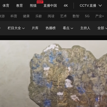
体育
教育
熊猫
直播中国
4K
CCTV.直播
式妙语
主持人
下载央视影音
热解读
天天学习
旅游
科普
健康
乐龄
阅读
艺术
数智
5G
产业+
栏目大全
片库
热播榜
看点
主持人
全部
纪录片网
国家大剧院
大型活动
科技
法治
文娱
人物
公益
图片
习式妙语
央视快评
央视网评
光华锐评
锋面
频道
VR/AR
4K专区
全景新闻
请入列
人生第一次
人生第二次
年冬奥会
CBA
NBA
中超
国足
国际足球
网球
综
体育江湖
文化体育
冰雪道路
足球道路