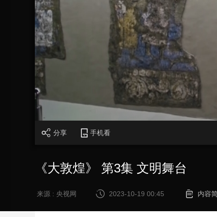
财经
教育
乡村振兴
生态环境
一带一路
大国智造
大国展会
大国保险
云顶对话
CCTV.节目官网
直播
节目单
栏目
片库
分享
手机看
《大敦煌》 第3集 文明舞台
来源 : 央视网
2023-10-19 00:45
内容