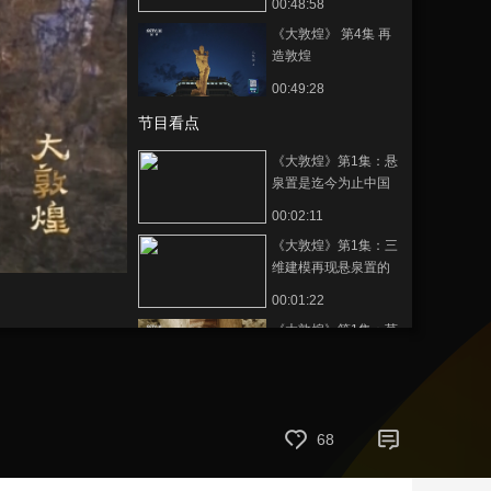
00:48:58
艺术
汽车
数智
5G
产业+
《大敦煌》 第4集 再
造敦煌
时尚
天气
才艺
网展
央央好物
00:49:28
节目看点
《大敦煌》第1集：悬
泉置是迄今为止中国
发现的唯一的汉代驿
00:02:11
置机关遗址
《大敦煌》第1集：三
维建模再现悬泉置的
昔日样貌
00:01:22
《大敦煌》第1集：莫
高窟是敦煌众多石窟
中规模最大、延续时
00:01:41
间最长的石窟
《大敦煌》第1集：
《西游记》为早期中
68
外之间的文明交流带
00:02:27
来了无限遐思