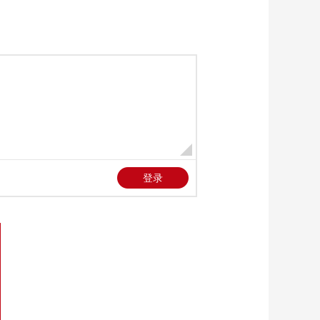
《大敦煌》第2
集：“三兔共耳”的标志
在世界上广泛传播
00:03:56
《大敦煌》第2集：莫
高窟三兔的含义和月
亮有关
00:03:20
《大敦煌》第2集：东
西方的星象学产生共
振
00:04:35
《大敦煌》第2集：飞
天演变的密码就藏在
敦煌的壁画中
00:03:25
《大敦煌》第3集：敦
煌壁画记录了粟特胡
商从西来的场景
00:02:08
《大敦煌》第3集：粟
特人商队在行进途中
要面对天灾和人祸的
00:01:09