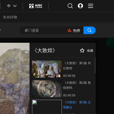
中
央央好物
热榜
《大敦煌》 第3集
正在播放
文明舞台
《大敦煌》
收藏
《大敦煌》 第1集 何
以敦煌
00:48:58
《大敦煌》 第2集 敦
煌密码
00:48:59
合体育
亚冬会
《大敦煌》 第3集 文
明舞台