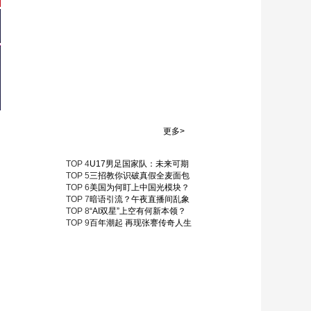
考验
《大敦煌》第3集：粟
特人在敦煌生活时被
赋予了汉族姓氏
00:02:29
《大敦煌》第3集：菩
萨衣裙上的卷草纹广
泛运用于全世界
00:02:43
《大敦煌》第4集：流
更多>
淌在丝路上的美妙乐
章
00:08:27
TOP
4
U17男足国家队：未来可期
《大敦煌》第4集：临
TOP
5
三招教你识破真假全麦面包
TOP
6
美国为何盯上中国光模块？
摹 将不可移动的洞窟
TOP
7
暗语引流？午夜直播间乱象
分享 让更多人领略敦
00:05:35
TOP
8
“AI双星”上空有何新本领？
煌之美
TOP
9
百年潮起 再现张謇传奇人生
《大敦煌》第4集：敦
煌石窟竟然在慢慢“退
化”
00:01:59
《大敦煌》第4
集：“数字敦煌”精心守
护人类恢宏的文化遗