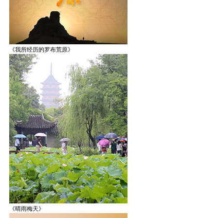
《我所经历的罗布荒原》
《晴雨梅天》