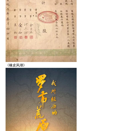
《橡皮风潮》