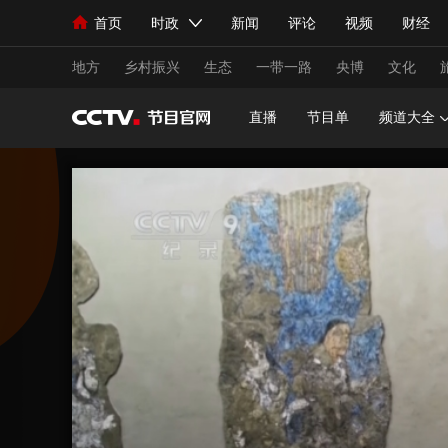
首页
时政
新闻
评论
视频
财经
人民领袖习近平
直播
海外频道
片库
iPanda
栏目大全
联播+
English
中国领导人
节目单
Монгол
听音
央视快评
微视频
习
地方
乡村振兴
生态
一带一路
央博
文化
直播
节目单
频道大全
总台春晚
网络春晚
共产党员网
秧纪录
新闻
国内
国际
评论
经济
军事
人民领袖习近平
联播+
热解读
天天学习
视频
小央视频
小央直播
直播中国
熊猫
现场
前线
比划
快看
蓝海中国
新兵
体育
直播
竞猜
2026年世界杯
2026
VIP会员
CCTV奥林匹克频道
生活体育大会