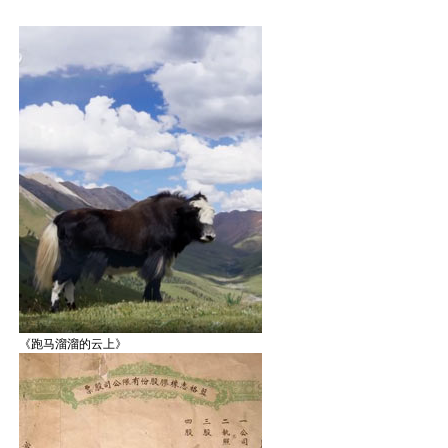
《跑马溜溜的云上》