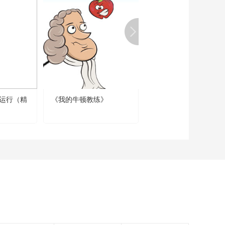
看得腿软！飞越华山
90°垂直悬崖
00:01:55
罗马皇帝的千里长城
00:00:57
“老虎”也能变成美食？
运行（精
《我的牛顿教练》
《恐龙革命（精编版）
00:01:17
失传的宫廷菜“桃花
泛”，撩动你空虚的胃
00:03:19
实名认证-那些在长城
上刻下名字的古人
00:02:19
没有菜的“菜”，你见过
吗？
00:02:58