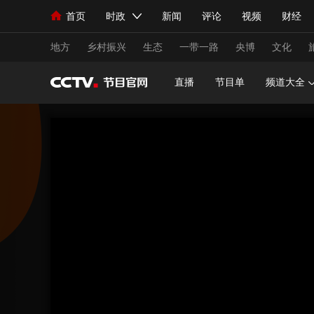
首页
时政
新闻
评论
视频
财经
人民领袖习近平
直播
海外频道
片库
iPanda
栏目大全
联播+
English
中国领导人
节目单
Монгол
听音
央视快评
微视频
习
地方
乡村振兴
生态
一带一路
央博
文化
直播
节目单
频道大全
总台春晚
网络春晚
共产党员网
秧纪录
新闻
国内
国际
评论
经济
军事
人民领袖习近平
联播+
热解读
天天学习
视频
小央视频
小央直播
直播中国
熊猫
现场
前线
比划
快看
蓝海中国
新兵
体育
直播
竞猜
2026年世界杯
2026
VIP会员
CCTV奥林匹克频道
生活体育大会