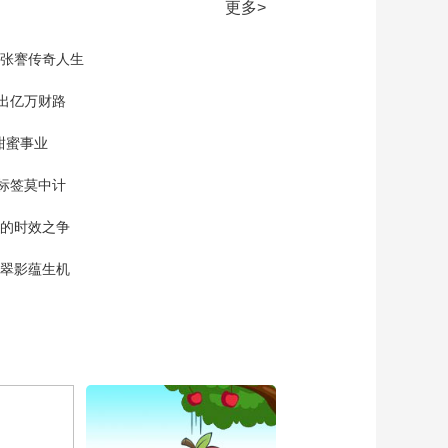
更多>
城历史典故
00:02:38
现张謇传奇人生
飞鱼产子为何让自己
遭遇死亡险境
”出亿万财路
00:04:02
甜蜜事业
刀功是厨师必备的基
本功之一
标签莫中计
00:00:53
大海的瞳孔 穿越了亿
单的时效之争
万年时光与你相见
漠翠影蕴生机
00:02:33
离开地球表面 和“爱情
岛”来个浪漫约会
00:01:03
中国最早的长城
00:07:45