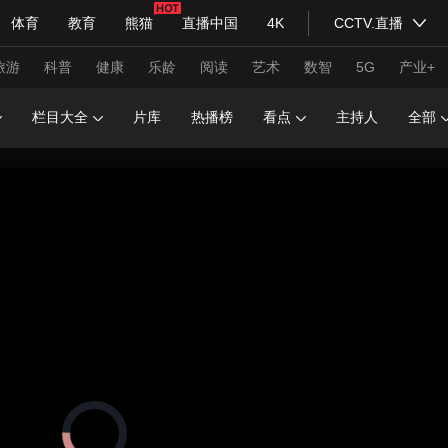
体育
教育
熊猫
直播中国
4K
CCTV.直播
式妙语
主持人
下载央视影音
热解读
天天学习
旅游
科普
健康
乐龄
阅读
艺术
数智
5G
产业+
栏目大全
片库
热播榜
看点
主持人
全部
纪录片网
国家大剧院
大型活动
科技
法治
文娱
人物
公益
图片
习式妙语
央视快评
央视网评
光华锐评
锋面
频道
VR/AR
4K专区
全景新闻
请入列
人生第一次
人生第二次
年冬奥会
CBA
NBA
中超
国足
国际足球
网球
综
体育江湖
文化体育
冰雪道路
足球道路
正