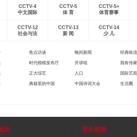
CCTV-4
CCTV-5
CCTV-5+
中文国际
体 育
体育赛事
CCTV-12
CCTV-13
CCTV-14
社会与法
新 闻
少 儿
播
焦点访谈
晚间新闻
经典咏
法
时代楷模发布厅
开讲啦
我有传
然
正大综艺
人口
国际艺
眼
典籍里的中国
中国诗词大会
生活圈
概况
更多链接