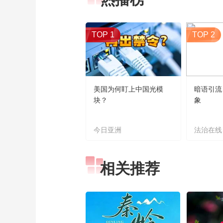
TOP 1
TOP 2
美国为何盯上中国光模
暗语引流
块？
象
今日亚洲
法治在线
相关推荐