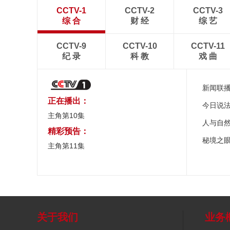
CCTV-1
CCTV-2
CCTV-3
综 合
财 经
综 艺
CCTV-9
CCTV-10
CCTV-11
纪 录
科 教
戏 曲
新闻联
正在播出：
今日说
主角第10集
人与自
精彩预告：
秘境之
主角第11集
关于我们
业务