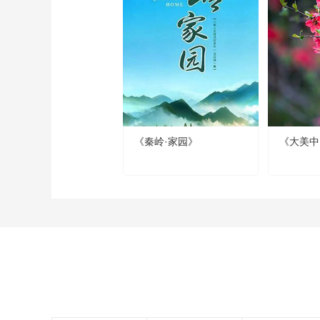
《秦岭·家园》
《大美中