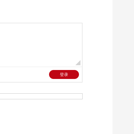
00:03:37
难得一见的水下古长
城
00:03:16
章鱼妈妈一生只生一
次，宝宝出生妈妈就
死掉
00:03:15
吃个饭心好累 蓝鲸食
量惊人一天吃4000公
斤
00:03:08
中国“万里长城”究竟有
多长？
00:01:42
带着育儿袋去旅行
——海马爸爸育儿记
00:02:22
烽火戏诸侯-最早的长