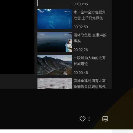
退出历史
00:03:05
艺术
汽车
数智
5G
产业+
水下空中全方位视角
欣赏 上千只海豚集
时尚
天气
才艺
网展
央央好物
体“跳舞”
00:02:59
活体取鱼翅 血淋淋的
事实
00:02:26
一段鲜为人知的北齐
长城遗迹
静
音
00:00:46
(m)
弹涂鱼建封闭育儿室
鱼卵靠鱼妈妈运氧气
存活
00:04:59
六旬老夫妻寻找老照
片中的长城
00:03:14
3
荷包蛋水母杀手竟然
吃掉同类