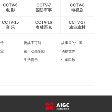
CCTV-6
CCTV-7
CCTV-8
民间技艺——用茶叶
电 影
国防军事
电视剧
制作的龙井鸡
00:01:19
CCTV-15
CCTV-16
CCTV-17
最早的长城是一土一
音 乐
奥林匹克
农业农村
芦苇筑起的“土长城”
00:01:30
流传
挑战不可能
故事里的中国
嫩豆腐能够切成丝？
细到让你瞪大眼睛！
家宝
第一动画乐园
动物世界
00:01:51
苑
生活提示
中华民族
让你目瞪口呆的“吹
肝”大法
00:00:42
长城千年不倒要感谢
蜗牛？
00:01:13
“卡通鱼羊鲜”，一秒回
童年