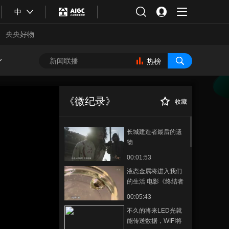
中
央央好物
热榜
《微纪录》
收藏
长城建造者最后的遗
物
00:01:53
液态金属将进入我们
的生活 电影《终结者
2》中的液态机器人不
00:05:43
合体育
亚冬会
再是科幻！
不久的将来LED光就
能传送数据，WIFI将