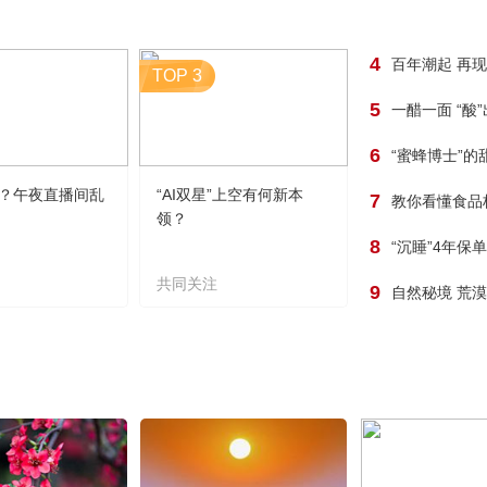
4
百年潮起 再
TOP 3
5
一醋一面 “酸
6
“蜜蜂博士”的
？午夜直播间乱
“AI双星”上空有何新本
7
教你看懂食品
领？
8
“沉睡”4年保
共同关注
9
自然秘境 荒