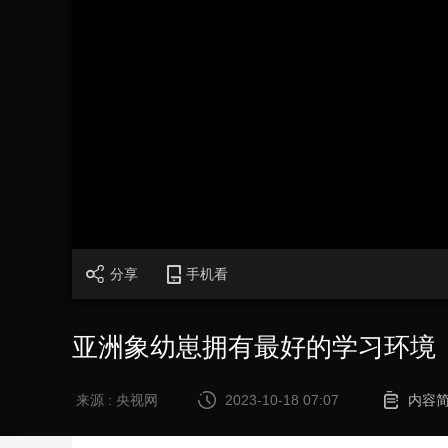
财经
教育
乡村振兴
生态环境
一带一路
大国智造
大国展会
大国保险
云顶对话
CCTV.节目官网
直播
节目单
栏目
片库
加
载
/
完
成
:
0%
分享
手机看
亚洲象幼崽拥有最好的学习环境
来源 : 央视网
2023-10-18 07:07
内容