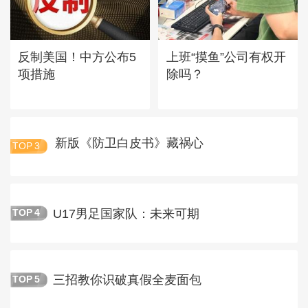
反制美国！中方公布5
上班“摸鱼”公司有权开
项措施
除吗？
新版《防卫白皮书》藏祸心
TOP
3
U17男足国家队：未来可期
TOP
4
三招教你识破真假全麦面包
TOP
5