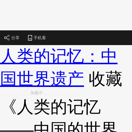
财经
教育
乡村振兴
生态环境
一带一路
央博
大国智造
大国展会
大国保险
云顶对话
云起
超
分享
手机看
人类的记忆：中
CCTV.节目官网
直播
节目单
栏目
片库
热播榜
国世界遗产
收藏
加载中...
《人类的记忆
——中国的世界