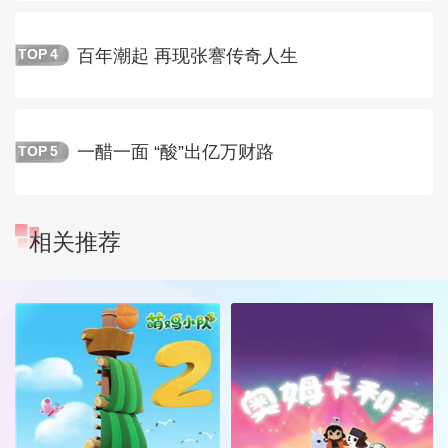
百年潮起 再现张謇传奇人生
TOP
4
一醋一面 “酸”出亿万财路
TOP
5
相关推荐