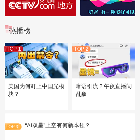
热播榜
TOP 1
TOP 2
美国为何盯上中国光模
暗语引流？午夜直播间
块？
乱象
“AI双星”上空有何新本领？
TOP
3