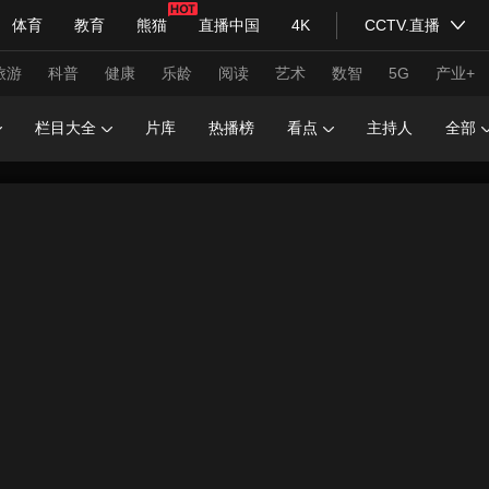
体育
教育
熊猫
直播中国
4K
CCTV.直播
式妙语
主持人
下载央视影音
热解读
天天学习
旅游
科普
健康
乐龄
阅读
艺术
数智
5G
产业+
栏目大全
片库
热播榜
看点
主持人
全部
纪录片网
国家大剧院
大型活动
科技
法治
文娱
人物
公益
图片
习式妙语
央视快评
央视网评
光华锐评
锋面
频道
VR/AR
4K专区
全景新闻
请入列
人生第一次
人生第二次
年冬奥会
CBA
NBA
中超
国足
国际足球
网球
综
体育江湖
文化体育
冰雪道路
足球道路