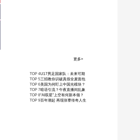
更多>
TOP
4
U17男足国家队：未来可期
TOP
5
三招教你识破真假全麦面包
TOP
6
美国为何盯上中国光模块？
TOP
7
暗语引流？午夜直播间乱象
TOP
8
“AI双星”上空有何新本领？
TOP
9
百年潮起 再现张謇传奇人生