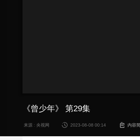
财经
教育
乡村振兴
生态环境
一带一路
大国智造
大国展会
大国保险
云顶对话
CCTV.节目官网
直播
节目单
栏目
片库
《曾少年》 第29集
来源 : 央视网
2023-08-08 00:14
内容