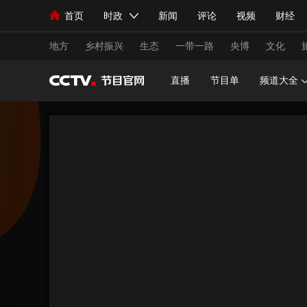
首页
时政
新闻
评论
视频
财经
人民领袖习近平
直播
海外频道
片库
iPanda
栏目大全
联播+
English
中国领导人
节目单
Монгол
听音
央视快评
微视频
习
地方
乡村振兴
生态
一带一路
央博
文化
直播
节目单
频道大全
总台春晚
网络春晚
共产党员网
秧纪录
新闻
国内
国际
评论
经济
军事
人民领袖习近平
联播+
热解读
天天学习
视频
小央视频
小央直播
直播中国
熊猫
现场
前线
比划
快看
蓝海中国
新兵
体育
直播
竞猜
2026年世界杯
2026
VIP会员
CCTV奥林匹克频道
生活体育大会