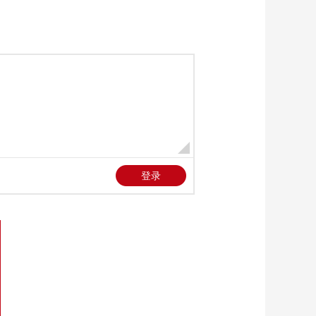
健康之路
美国为何盯上中国光
模块？
今日亚洲
暗语引流？午夜直播
间乱象
法治在线
“AI双星”上空有何新本
领？
共同关注
百年潮起 再现张謇传
奇人生
文化十分
一醋一面 “酸”出亿万
财路
生财有道