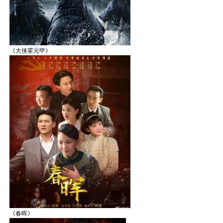
《大侠霍元甲》
《春晖》