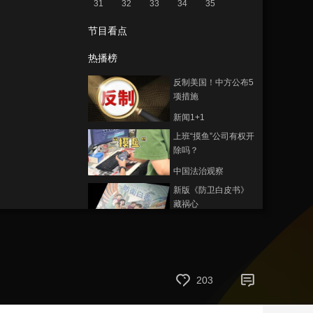
31
32
33
34
35
艺术
汽车
数智
5G
产业+
节目看点
时尚
天气
才艺
网展
央央好物
热播榜
反制美国！中方公布5
项措施
新闻1+1
上班“摸鱼”公司有权开
除吗？
中国法治观察
新版《防卫白皮书》
藏祸心
今日关注
U17男足国家队：未
来可期
足球之夜
203
三招教你识破真假全
麦面包