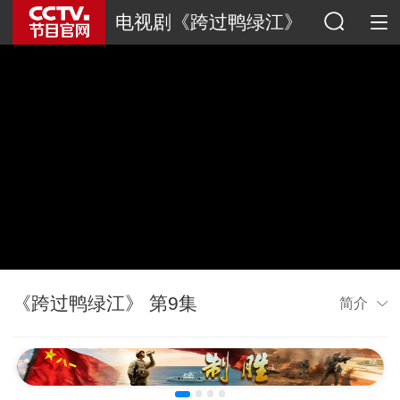
电视剧《跨过鸭绿江》
《跨过鸭绿江》 第9集
简介