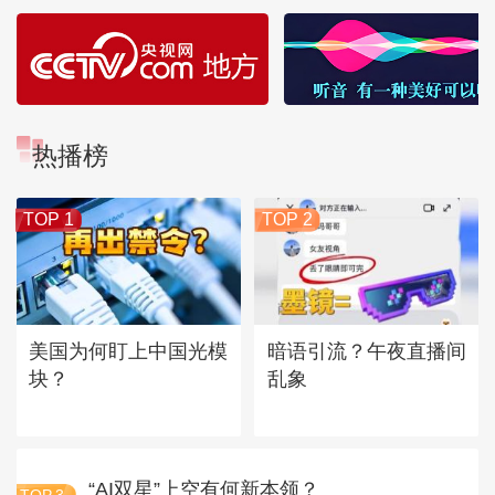
热播榜
TOP 1
TOP 2
美国为何盯上中国光模
暗语引流？午夜直播间
块？
乱象
“AI双星”上空有何新本领？