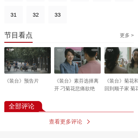
31
32
33
节目看点
更多 >
《装台》预告片
《装台》素芬选择离
《装台》菊花
开 刁菊花悲痛欲绝
回到顺子家 菊
韩梅素芬离开
全部评论
查看更多评论