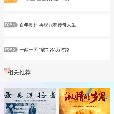
TOP
3
百年潮起 再现张謇传奇人生
TOP
4
一醋一面 “酸”出亿万财路
TOP
5
相关推荐