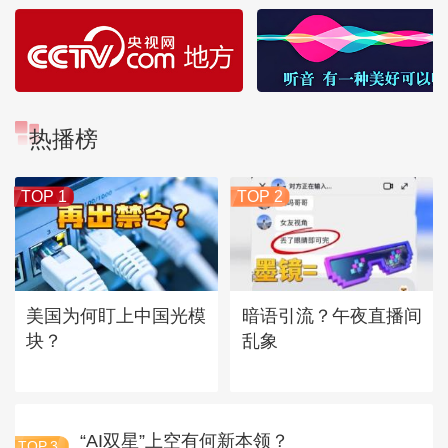
热播榜
TOP 1
TOP 2
美国为何盯上中国光模
暗语引流？午夜直播间
块？
乱象
“AI双星”上空有何新本领？
TOP
3