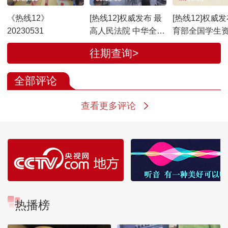
《热线12》
[热线12]权威发布 最
[热线12]权威发
20230531
高人民法院 中华全国
育部全国学生
妇女联合会 发布《关
理中心 发布20
往期查询>
于开展家庭教育指导
第1号预警：警
工作的意见》
训贷”陷阱
全部评论
查看更多评论
热播榜