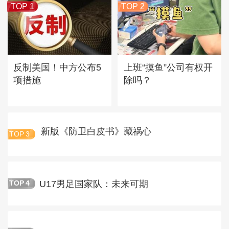
TOP 1
TOP 2
反制美国！中方公布5
上班“摸鱼”公司有权开
项措施
除吗？
新版《防卫白皮书》藏祸心
TOP
3
U17男足国家队：未来可期
TOP
4