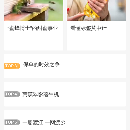
“蜜蜂博士”的甜蜜事业
看懂标签莫中计
保单的时效之争
TOP
3
荒漠翠影蕴生机
TOP
4
一船渡江 一网渡乡
TOP
5