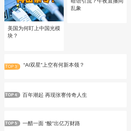
暗语引流？午夜直播间
乱象
美国为何盯上中国光模
块？
“AI双星”上空有何新本领？
TOP
3
百年潮起 再现张謇传奇人生
TOP
4
一醋一面 “酸”出亿万财路
TOP
5