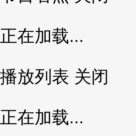
正在加载...
播放列表
关闭
正在加载...