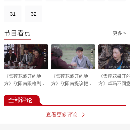
31
32
节目看点
更多 >
《雪莲花盛开的地
《雪莲花盛开的地
《雪莲花盛开
方》欧阳南跟格列和
方》欧阳南提议把养
方》卓玛不同
卓玛商量后 初步决定
鸡场交给梅雁生负责
鸡场交给梅雁
养藏鸡
以此激发梅雁生的工
理
全部评论
作热情
查看更多评论