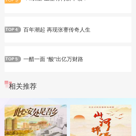
TOP
3
百年潮起 再现张謇传奇人生
TOP
4
一醋一面 “酸”出亿万财路
TOP
5
相关推荐