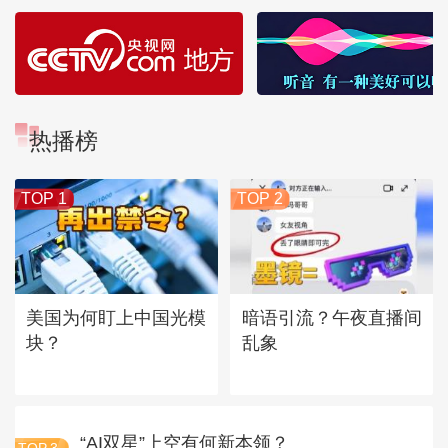
热播榜
TOP 1
TOP 2
美国为何盯上中国光模
暗语引流？午夜直播间
块？
乱象
“AI双星”上空有何新本领？