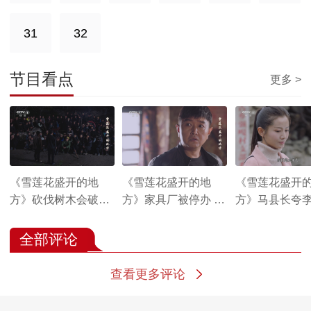
31
32
节目看点
更多 >
《雪莲花盛开的地
《雪莲花盛开的地
《雪莲花盛开
方》砍伐树木会破坏
方》家具厂被停办 梅
方》马县长夸
家园 村民们终于不同
雁生十分生气
服务村民的好
意砍树了
（医生）
全部评论
查看更多评论