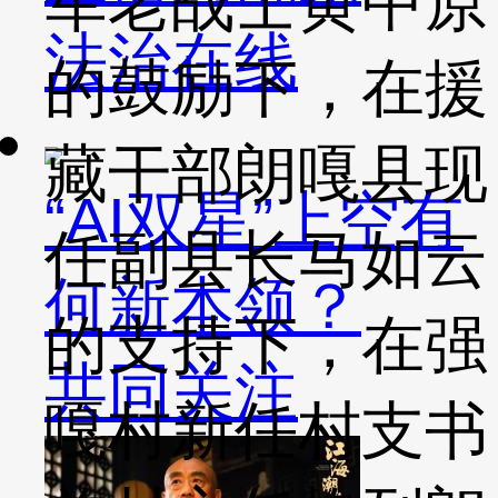
军老战士黄中原
法治在线
的鼓励下，在援
藏干部朗嘎县现
“AI双星”上空有
任副县长马如云
何新本领？
的支持下，在强
共同关注
嘎村新任村支书