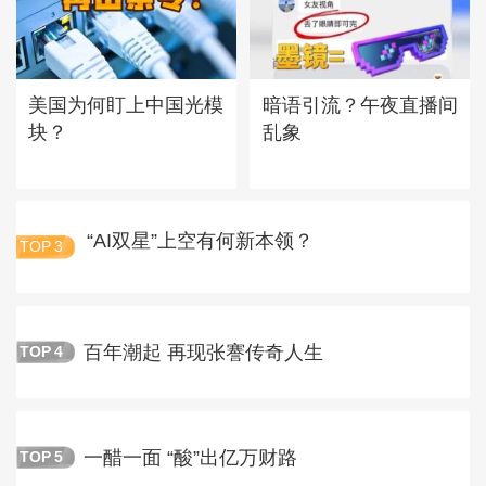
美国为何盯上中国光模
暗语引流？午夜直播间
块？
乱象
“AI双星”上空有何新本领？
TOP
3
百年潮起 再现张謇传奇人生
TOP
4
一醋一面 “酸”出亿万财路
TOP
5