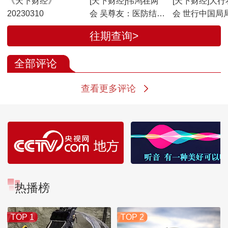
《天下财经》
[天下财经]伟鸿在两
[天下财经]大行
20230310
会 吴尊友：医防结合
会 世行中国局
对流行病防治非常重
中国经济增长5
往期查询>
要
的目标是务实
全部评论
查看更多评论
热播榜
TOP 1
TOP 2