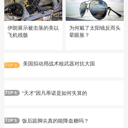
伊朗展示被击落的美以
为何戴了太阳镜反而头
飞机残骸
晕眼胀？
美国拟动用战术核武器对抗大国
TOP
3
“天才”因凡蒂诺是如何失算的
TOP
4
饭后踮脚尖真的能降血糖吗？
TOP
5