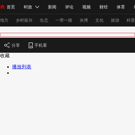
首页
时政
新闻
评论
视频
财经
体育
人民领袖习近平
直播
海外频道
片库
iPanda
栏目大全
联播+
English
中国领导人
节目单
Монгол
听音
央视快评
微视频
习式妙语
主持人
下
地方
乡村振兴
生态
一带一路
央博
文化
旅游
科普
节目官网
总台春晚
网络春晚
共产党员网
秧纪录
纪录片网
分享
手机看
收藏
播放列表
新闻
国内
国际
评论
经济
军事
科技
法
人民领袖习近平
联播+
热解读
天天学习
习式妙语
视频
小央视频
小央直播
直播中国
熊猫频道
V
现场
前线
比划
快看
蓝海中国
新兵请入列
体育
直播
竞猜
2026年世界杯
2026年冬奥会
VIP会员
CCTV奥林匹克频道
生活体育大会
体育江湖