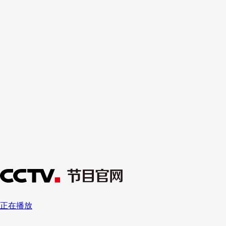
财经
教育
乡村振兴
生态环境
一带一路
央博
大国智造
大国展会
大国保险
云顶对话
云起
超
CCTV.节目官网
直播
节目单
栏目
片库
热播榜
正在播放