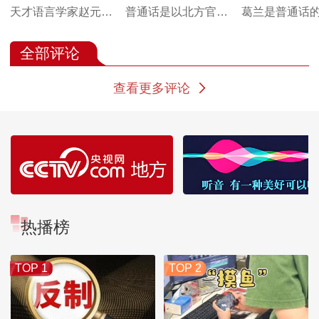
天才语言学家赵元任
普通话是以北方官话
葛兰是普通话
号称能讲八国语言和
作为基础方言的共同
批学习者和传
33种方言
语
全部评论
查看更多评论
热播榜
TOP 1
TOP 2