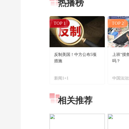
热播榜
TOP 1
TOP 2
反制美国！中方公布5项
上班“摸
措施
吗？
新闻1+1
中国法治
相关推荐