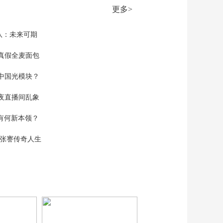
00:26:30
更多>
《天网》 20230113 追
踪“做油客”
队：未来可期
00:26:29
《天网》 20230112 斩
真假全麦面包
断“第三只手”
中国光模块？
00:26:30
《天网》 20230111 践
夜直播间乱象
行誓言（5）
00:26:29
空有何新本领？
《天网》 20230110 践
行誓言（4）
现张謇传奇人生
00:26:30
《天网》 20230109 践
行誓言（3）
00:26:26
《天网》 20230106 践
行誓言（2）