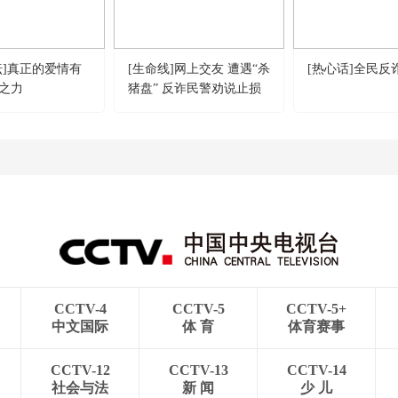
坛]真正的爱情有
[生命线]网上交友 遭遇“杀
[热心话]全民反
之力
猪盘” 反诈民警劝说止损
CCTV-4
CCTV-5
CCTV-5+
中文国际
体 育
体育赛事
CCTV-12
CCTV-13
CCTV-14
社会与法
新 闻
少 儿