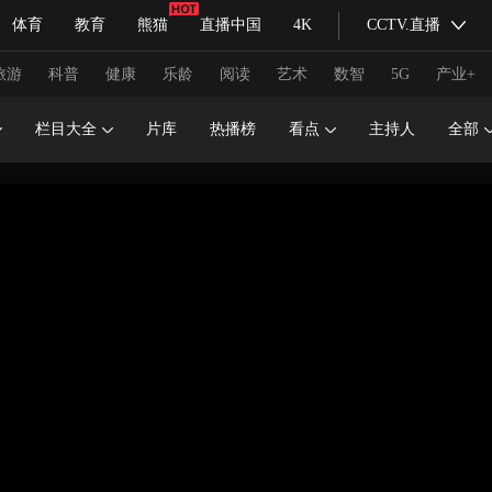
体育
教育
熊猫
直播中国
4K
CCTV.直播
式妙语
主持人
下载央视影音
热解读
天天学习
旅游
科普
健康
乐龄
阅读
艺术
数智
5G
产业+
栏目大全
片库
热播榜
看点
主持人
全部
纪录片网
国家大剧院
大型活动
科技
法治
文娱
人物
公益
图片
习式妙语
央视快评
央视网评
光华锐评
锋面
频道
VR/AR
4K专区
全景新闻
请入列
人生第一次
人生第二次
冬奥会
CBA
NBA
中超
国足
国际足球
网球
综
体育江湖
文化体育
冰雪道路
足球道路