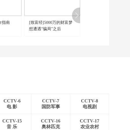
00:26:27
《天网》 20230105 践
行誓言（1）
诈指南
[致富经]5000万的财富梦
《现场》 20250111 女
00:26:25
想遭遇“骗局”之后
员的直播陷阱
《天网》 20230101 救
赎（2）
00:26:26
CCTV-6
CCTV-7
CCTV-8
电 影
国防军事
电视剧
CCTV-15
CCTV-16
CCTV-17
音 乐
奥林匹克
农业农村