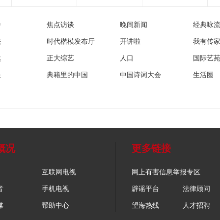
播
焦点访谈
晚间新闻
经典咏
法
时代楷模发布厅
开讲啦
我有传
然
正大综艺
人口
国际艺
眼
典籍里的中国
中国诗词大会
生活圈
概况
更多链接
互联网电视
网上有害信息举报专区
音
手机电视
辟谣平台
法律顾问
媒
帮助中心
望海热线
人才招聘