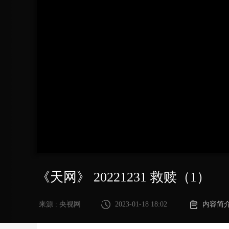
财经
教育
乡村振兴
生态环境
一带一路
大国智造
大国展会
大国保险
云顶对话
CCTV.节目官网
直播
节目单
栏目
片库
《天网》 20221231 救赎（1）
来源 : 央视网
2023-01-18 18:02
内容简