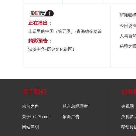
新闻联
正在播出：
今日说
非遗里的中国（第五季）-青海德令哈篇
人与自
精彩预告：
秘境之
泱泱中华-历史文化街区1
关于我们
业务
总台之声
总台总经理室
央视网
关于CCTV.com
象舞广告
央视影
网站声明
移动传