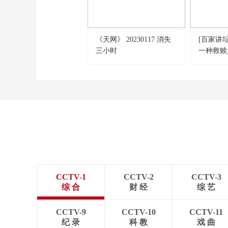
《天网》 20230117 消失
[百家讲
三小时
一种救赎
CCTV-1
CCTV-2
CCTV-3
综 合
财 经
综 艺
CCTV-9
CCTV-10
CCTV-11
纪 录
科 教
戏 曲