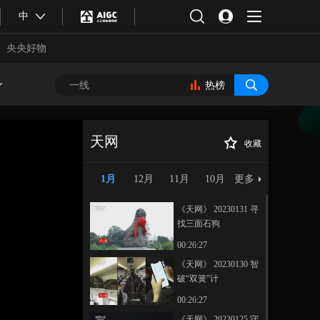
中
央央好物
热榜
天网
收藏
《天网》 20221231
正在播放
救赎（1）
1月
12月
11月
10月
更多
《天网》 20230131 寻
找三面石狗
00:26:27
《天网》 20230130 智
破“双簧”计
合体育
亚冬会
00:26:27
《天网》 20230125 守