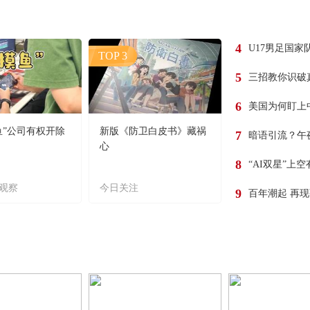
4
U17男足国家
TOP 3
5
三招教你识破
6
美国为何盯上
鱼”公司有权开除
新版《防卫白皮书》藏祸
7
暗语引流？午
心
8
“AI双星”上
观察
今日关注
9
百年潮起 再