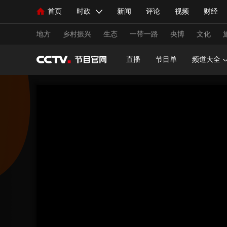
首页
时政
新闻
评论
视频
财经
人民领袖习近平
直播
海外频道
片库
iPanda
栏目大全
联播+
English
中国领导人
节目单
Монгол
听音
央视快评
微视频
习
地方
乡村振兴
生态
一带一路
央博
文化
直播
节目单
频道大全
总台春晚
网络春晚
共产党员网
秧纪录
新闻
国内
国际
评论
经济
军事
人民领袖习近平
联播+
热解读
天天学习
视频
小央视频
小央直播
直播中国
熊猫
现场
前线
比划
快看
蓝海中国
新兵
体育
直播
竞猜
2026年世界杯
2026年
VIP会员
CCTV奥林匹克频道
生活体育大会