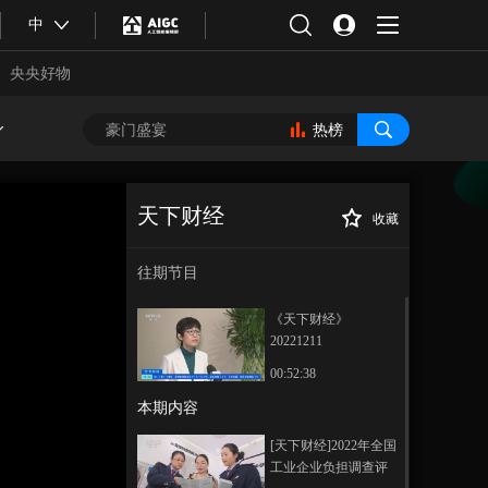
中
央央好物
热榜
天下财经
收藏
[天下财经]日本埼
正在播放
玉市举办育儿用品展
往期节目
《天下财经》
20221211
00:52:38
本期内容
合体育
亚冬会
[天下财经]2022年全国
工业企业负担调查评