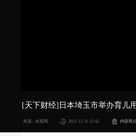
财经
教育
乡村振兴
生态环境
一带一路
大国智造
大国展会
大国保险
云顶对话
CCTV.节目官网
直播
节目单
栏目
片库
[天下财经]日本埼玉市举办育儿
来源 : 央视网
2022-12-11 12:42
内容简