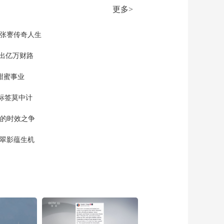
画来了 《三体》动画
更多>
开启全球共创计划
00:01:17
[天下财经]企业出
现张謇传奇人生
海“抢”订单 万家浙企
组团出海拓市场
”出亿万财路
00:02:06
[天下财经]企业出
甜蜜事业
海“抢”订单 抢订单 稳
增长 广东外贸“包机
00:02:01
标签莫中计
团”频频出海开拓市场
[天下财经]山西长治：
单的时效之争
桌子卡住小孩手指 消
防员施救
00:00:51
漠翠影蕴生机
[天下财经]德国德累斯
顿发生人质劫持事件
00:01:00
[天下财经]英属泽西岛
一公寓楼爆炸起火 3人
死亡多人失踪
00:01:24