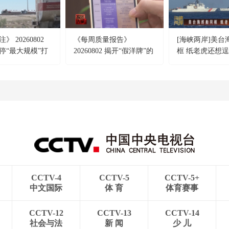
 20260802
《每周质量报告》
[海峡两岸]美台
停“最大规模”打
20260802 揭开“假洋牌”的
框 纸老虎还想
摧毁美军F-35战
真面目
CCTV-4
CCTV-5
CCTV-5+
中文国际
体 育
体育赛事
CCTV-12
CCTV-13
CCTV-14
社会与法
新 闻
少 儿