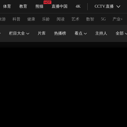
体育
教育
熊猫
直播中国
4K
CCTV.直播
式妙语
主持人
下载央视影音
热解读
天天学习
旅游
科普
健康
乐龄
阅读
艺术
数智
5G
产业+
栏目大全
片库
热播榜
看点
主持人
全部
纪录片网
国家大剧院
大型活动
科技
法治
文娱
人物
公益
图片
习式妙语
央视快评
央视网评
光华锐评
锋面
频道
VR/AR
4K专区
全景新闻
请入列
人生第一次
人生第二次
冬奥会
CBA
NBA
中超
国足
国际足球
网球
综
体育江湖
文化体育
冰雪道路
足球道路