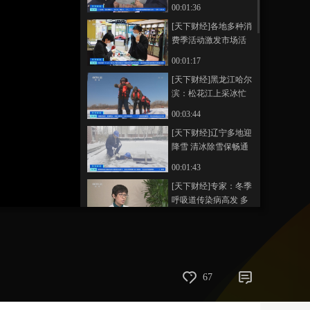
估报告发布 企业生产
00:01:36
经营改善 市场活力正
艺术
汽车
数智
5G
产业+
[天下财经]各地多种消
加快恢复
费季活动激发市场活
时尚
天气
才艺
网展
央央好物
力
00:01:17
[天下财经]黑龙江哈尔
滨：松花江上采冰忙
奏响冬季交响乐
00:03:44
[天下财经]辽宁多地迎
降雪 清冰除雪保畅通
00:01:43
[天下财经]专家：冬季
呼吸道传染病高发 多
种病毒会引起儿童发
00:01:53
热咳嗽
[天下财经]专家：儿童
发热症状较轻可居家
对症处理 不建议交替
00:01:03
67
使用多种退烧药
[天下财经]冬季“菜篮
子” 山东巨野：应对寒