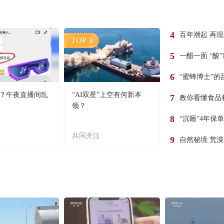
4
百年潮起 再
TOP 3
5
一醋一面 “酸
6
“蜜蜂博士”的
？午夜直播间乱
“AI双星”上空有何新本
7
教你看懂食品
领？
8
“沉睡”4年保
共同关注
9
自然秘境 荒