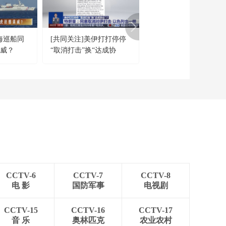
[天下财经]日本埼玉市
举办育儿用品展
00:03:11
海巡船同
[共同关注]美伊打打停停
[法治在线]法治封面 午
[天下财经]韩国时尚以
逞威？
“取消打击”换“达成协
网络直播间乱象调查
快取胜 每天服装垃圾
超200吨
议”？特朗普：同意取消对
00:03:13
伊打击 以色列也一样
[天下财经]财智世界杯
摩洛哥1:0力克葡萄牙
非洲球队首进世界杯
00:02:07
四强
[天下财经]财智世界杯
法国队2:1击败英格兰
队晋级半决赛
00:01:04
[天下财经]财智世界杯
法国：球迷庆祝活动
CCTV-6
CCTV-7
CCTV-8
引发骚乱
00:01:41
电 影
国防军事
电视剧
[天下财经]财智世界杯
卡塔尔世界杯四强全
CCTV-15
CCTV-16
CCTV-17
部产生
音 乐
奥林匹克
农业农村
00:00:20