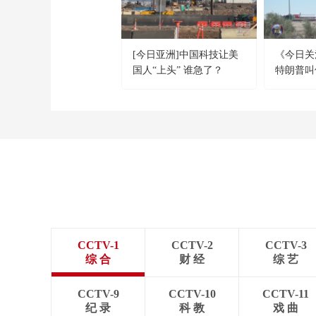
[今日亚洲]中国科技让美
《今日关注》
国人“上头” 谁急了？
特朗普叫
击 伊朗称
机
CCTV-1
CCTV-2
CCTV-3
综 合
财 经
综 艺
CCTV-9
CCTV-10
CCTV-11
纪 录
科 教
戏 曲