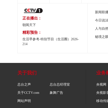
新闻联
正在播出：
今日说
朝闻天下
人与自
精彩预告：
秘境之
生活早参考-特别节目（生活圈）2026-
214
关于我们
业务
总台之声
总台总经理室
央视网
关于CCTV.com
象舞广告
央视影
网站声明
移动传