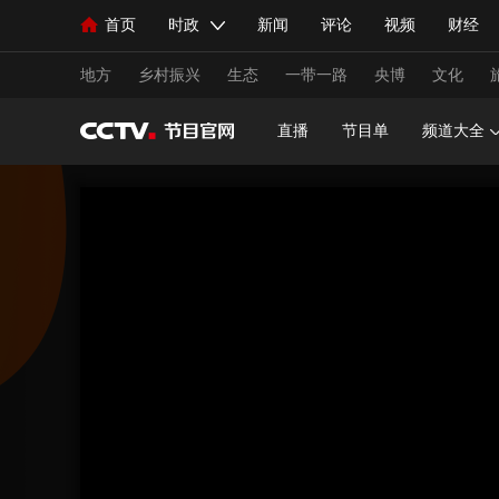
首页
时政
新闻
评论
视频
财经
人民领袖习近平
直播
海外频道
片库
iPanda
栏目大全
联播+
English
中国领导人
节目单
Монгол
听音
央视快评
微视频
习
地方
乡村振兴
生态
一带一路
央博
文化
直播
节目单
频道大全
总台春晚
网络春晚
共产党员网
秧纪录
新闻
国内
国际
评论
经济
军事
人民领袖习近平
联播+
热解读
天天学习
视频
小央视频
小央直播
直播中国
熊猫
现场
前线
比划
快看
蓝海中国
新兵
体育
直播
竞猜
2026年世界杯
2026年
VIP会员
CCTV奥林匹克频道
生活体育大会