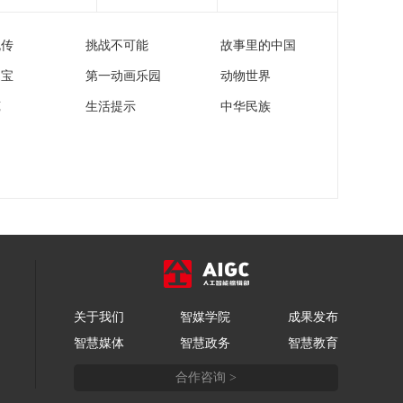
[天下财经]俄罗斯：对
来自“不友好国家”部分
流传
挑战不可能
故事里的中国
进口商品征收35%关税
00:00:42
家宝
第一动画乐园
动物世界
[天下财经]国际通胀观
察 通胀高企 旺季不旺
苑
生活提示
中华民族
德国北部滨海度假区
00:01:28
酒店预订率大不如前
[天下财经]鲍鱼等海洋
物种被列入濒危物种
红色名录
00:02:04
[天下财经]外资加码中
国市场
00:05:09
[天下财经]外资加码中
国市场 开新店 建新厂
关于我们
智媒学院
成果发布
外资持续看好中国消
00:02:32
智慧媒体
智慧政务
智慧教育
费市场
[天下财经]外资加码中
合作咨询 >
国市场 国内产业链供
应链优势凸显 制造业