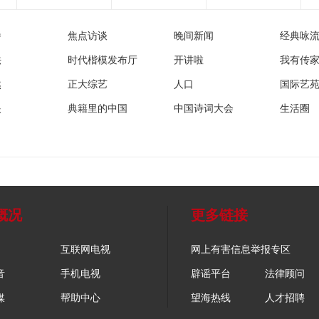
播
焦点访谈
晚间新闻
经典咏
法
时代楷模发布厅
开讲啦
我有传
然
正大综艺
人口
国际艺
眼
典籍里的中国
中国诗词大会
生活圈
概况
更多链接
互联网电视
网上有害信息举报专区
音
手机电视
辟谣平台
法律顾问
媒
帮助中心
望海热线
人才招聘