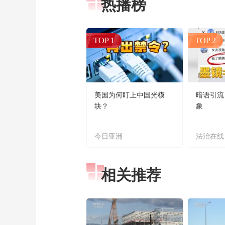
热播榜
TOP 1
TOP 2
美国为何盯上中国光模
暗语引流
块？
象
今日亚洲
法治在线
相关推荐