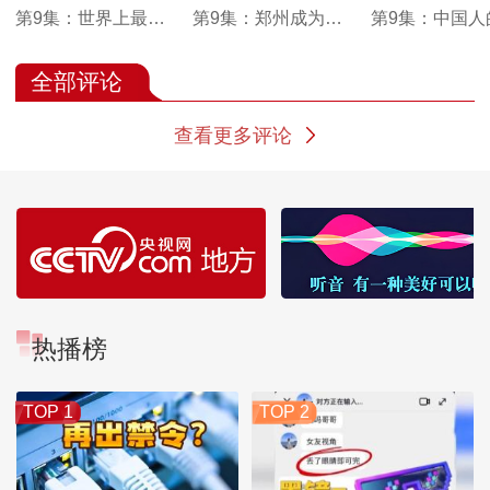
第9集：世界上最大
第9集：郑州成为中
第9集：中国人
的调水工程从河南开
国铁路网的枢纽
象中 大别山总
启北上之路
红色热土
全部评论
查看更多评论
热播榜
TOP 1
TOP 2