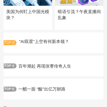
美国为何盯上中国光模
暗语引流？午夜直播间
块？
乱象
“AI双星”上空有何新本领？
TOP
3
百年潮起 再现张謇传奇人生
TOP
4
一醋一面 “酸”出亿万财路
TOP
5