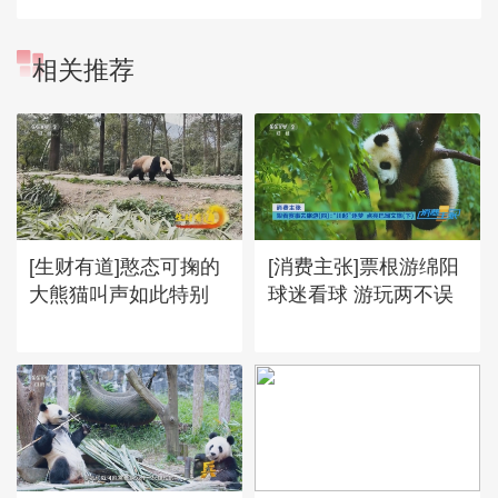
相关推荐
[生财有道]憨态可掬的
[消费主张]票根游绵阳
大熊猫叫声如此特别
球迷看球 游玩两不误