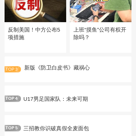
反制美国！中方公布5
上班“摸鱼”公司有权开
项措施
除吗？
新版《防卫白皮书》藏祸心
TOP
3
U17男足国家队：未来可期
TOP
4
三招教你识破真假全麦面包
TOP
5