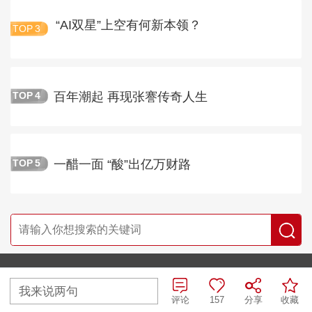
“AI双星”上空有何新本领？
TOP
3
百年潮起 再现张謇传奇人生
TOP
4
一醋一面 “酸”出亿万财路
TOP
5
央视网首页
|
央视节目官网首页
我来说两句
京ICP备10003349号-1
中央广播电视总台
央视网
版权所有
评论
157
分享
收藏