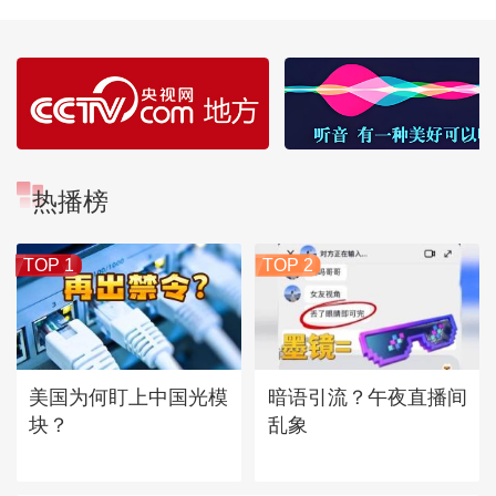
热播榜
TOP 1
TOP 2
美国为何盯上中国光模
暗语引流？午夜直播间
块？
乱象