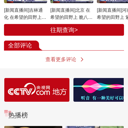
[新闻直播间]吉林通
[新闻直播间]北京 在
[新闻直播间]河
化 在希望的田野上
希望的田野上 脆八棱
希望的田野上 
金秋好“丰”景 水稻收
海棠喜获丰收
丰收 带动农民
往期查询>
割忙
富
全部评论
查看更多评论
热播榜