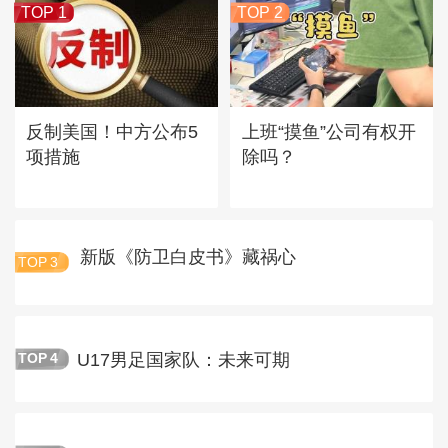
TOP 1
TOP 2
反制美国！中方公布5
上班“摸鱼”公司有权开
项措施
除吗？
新版《防卫白皮书》藏祸心
TOP
3
U17男足国家队：未来可期
TOP
4