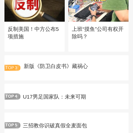
反制美国！中方公布5
上班“摸鱼”公司有权开
项措施
除吗？
新版《防卫白皮书》藏祸心
TOP
3
U17男足国家队：未来可期
TOP
4
三招教你识破真假全麦面包
TOP
5