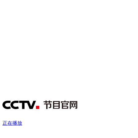
财经
教育
乡村振兴
生态环境
一带一路
央博
大国智造
大国展会
大国保险
云顶对话
云起
超
CCTV.节目官网
直播
节目单
栏目
片库
热播榜
正在播放