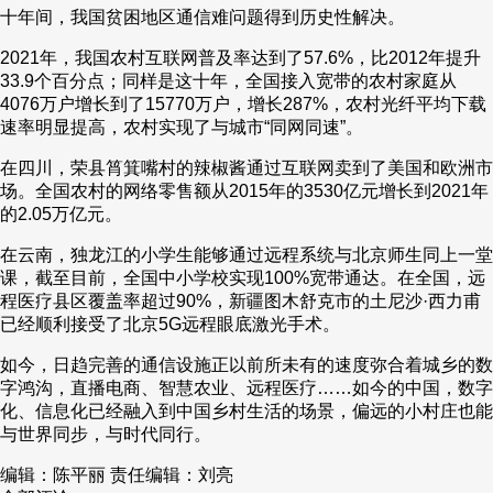
十年间，我国贫困地区通信难问题得到历史性解决。
2021年，我国农村互联网普及率达到了57.6%，比2012年提升
33.9个百分点；同样是这十年，全国接入宽带的农村家庭从
4076万户增长到了15770万户，增长287%，农村光纤平均下载
速率明显提高，农村实现了与城市“同网同速”。
在四川，荣县筲箕嘴村的辣椒酱通过互联网卖到了美国和欧洲市
场。全国农村的网络零售额从2015年的3530亿元增长到2021年
的2.05万亿元。
在云南，独龙江的小学生能够通过远程系统与北京师生同上一堂
课，截至目前，全国中小学校实现100%宽带通达。在全国，远
程医疗县区覆盖率超过90%，新疆图木舒克市的土尼沙·西力甫
已经顺利接受了北京5G远程眼底激光手术。
如今，日趋完善的通信设施正以前所未有的速度弥合着城乡的数
字鸿沟，直播电商、智慧农业、远程医疗……如今的中国，数字
化、信息化已经融入到中国乡村生活的场景，偏远的小村庄也能
与世界同步，与时代同行。
编辑：陈平丽
责任编辑：刘亮