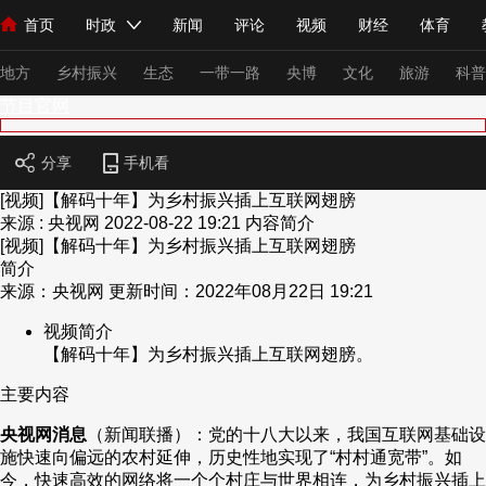
首页
时政
新闻
评论
视频
财经
体育
人民领袖习近平
直播
海外频道
片库
iPanda
栏目大全
联播+
English
中国领导人
节目单
Монгол
听音
央视快评
微视频
习式妙语
主持人
下
地方
乡村振兴
生态
一带一路
央博
文化
旅游
科普
节目官网
总台春晚
网络春晚
共产党员网
秧纪录
纪录片网
分享
手机看
[视频]【解码十年】为乡村振兴插上互联网翅膀
来源 : 央视网
2022-08-22 19:21
内容简介
[视频]【解码十年】为乡村振兴插上互联网翅膀
新闻
国内
国际
评论
经济
军事
科技
法
简介
人民领袖习近平
联播+
热解读
天天学习
习式妙语
来源：央视网 更新时间：2022年08月22日 19:21
视频简介
视频
小央视频
小央直播
直播中国
熊猫频道
V
【解码十年】为乡村振兴插上互联网翅膀。
现场
前线
比划
快看
蓝海中国
新兵请入列
主要内容
体育
直播
竞猜
2026年世界杯
2026年冬奥会
央视网消息
（新闻联播）：党的十八大以来，我国互联网基础设
施快速向偏远的农村延伸，历史性地实现了“村村通宽带”。如
VIP会员
CCTV奥林匹克频道
生活体育大会
体育江湖
今，快速高效的网络将一个个村庄与世界相连，为乡村振兴插上