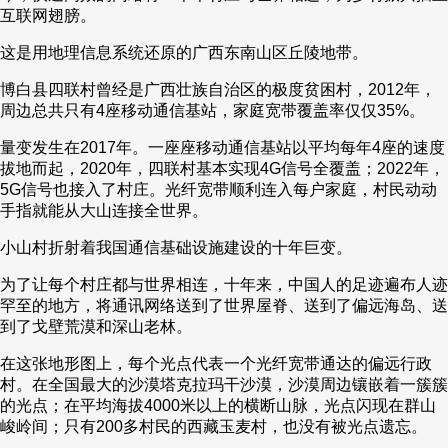
互联网翅膀。
财经
教育
乡村振兴
生态环境
一带一路
央博
这是用地理信息系统还原的广西东南山区丘陵地带。
大国智造
大国展会
大国保险
云顶对话
云起
超
博白县四联村曾经是广西壮族自治区的极度贫困村，2012年，
周边总共只有4座移动通信基站，家庭宽带覆盖率仅仅35%。
量变发生在2017年。一座座移动通信基站以平均每年4座的速度
拔地而起，2020年，四联村基本实现4G信号全覆盖；2022年，
5G信号也接入了村庄。光纤宽带顺利连入每户家庭，村民动动
CCTV.节目官网
直播
节目单
栏目
片库
热播榜
手指就能从大山连接全世界。
小山村折射着我国通信基础设施建设的十年巨变。
为了让每个村庄都与世界相连，十年来，中国人的足迹遍布人迹
罕至的地方，将通讯网络送到了世界屋脊、送到了偏远海岛、送
到了戈壁荒漠和深山老林。
在这张地形图上，每个光点代表一个光纤宽带通达的偏远行政
村。在全国最大的沙漠塔克拉玛干沙漠，沙漠周边镶嵌着一簇簇
的光点；在平均海拔4000米以上的横断山脉，光点闪现在群山
峻岭间；只有200多村民的西藏玉麦村，也没有被光点遗忘。