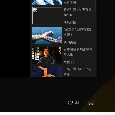
今日亚洲
艺术
汽车
数智
5G
产业+
暗语引流？午夜直播
间乱象
时尚
天气
才艺
网展
央央好物
法治在线
“AI双星”上空有何新
本领？
共同关注
百年潮起 再现张謇传
奇人生
文化十分
一醋一面 “酸”出亿万
财路
生财有道
“蜜蜂博士”的甜蜜事业
道德观察
84
教你看懂食品标签莫
中计