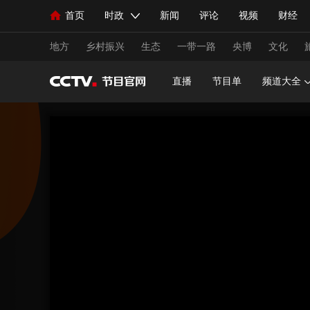
首页
时政
新闻
评论
视频
财经
人民领袖习近平
直播
海外频道
片库
iPanda
栏目大全
联播+
English
中国领导人
节目单
Монгол
听音
央视快评
微视频
习
地方
乡村振兴
生态
一带一路
央博
文化
直播
节目单
频道大全
总台春晚
网络春晚
共产党员网
秧纪录
新闻
国内
国际
评论
经济
军事
人民领袖习近平
联播+
热解读
天天学习
视频
小央视频
小央直播
直播中国
熊猫
现场
前线
比划
快看
蓝海中国
新兵
体育
直播
竞猜
2026年世界杯
2026年
VIP会员
CCTV奥林匹克频道
生活体育大会