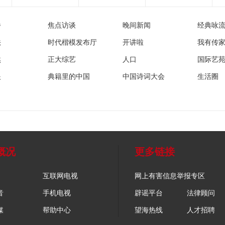
播
焦点访谈
晚间新闻
经典咏
法
时代楷模发布厅
开讲啦
我有传
然
正大综艺
人口
国际艺
眼
典籍里的中国
中国诗词大会
生活圈
概况
更多链接
互联网电视
网上有害信息举报专区
音
手机电视
辟谣平台
法律顾问
媒
帮助中心
望海热线
人才招聘