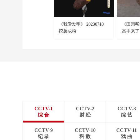
《我爱发明》 20230710
《田园帮帮
挖薯成粉
高手来了
CCTV-1
CCTV-2
CCTV-3
综 合
财 经
综 艺
CCTV-9
CCTV-10
CCTV-11
纪 录
科 教
戏 曲