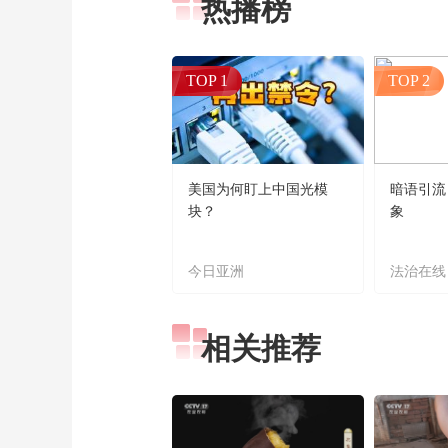
热播榜
TOP 1
TOP 2
美国为何盯上中国光模
暗语引流
块？
象
今日亚洲
法治在线
相关推荐