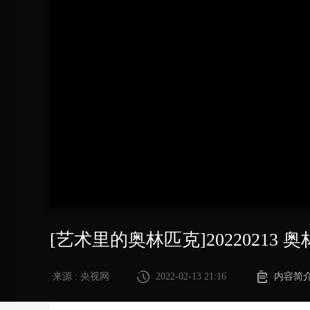
财经
教育
乡村振兴
生态环境
一带一路
大国智造
大国展会
大国保险
云顶对话
CCTV.节目官网
直播
节目单
栏目
片库
[艺术里的奥林匹克]20220213
来源 : 央视网
2022-02-13 21:16
内容简