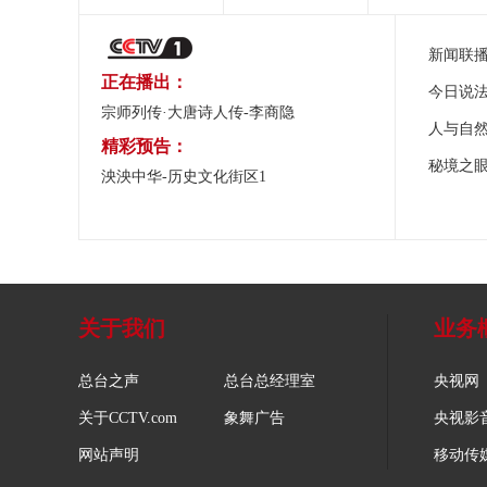
新闻联
正在播出：
今日说
宗师列传·大唐诗人传-李商隐
人与自
精彩预告：
秘境之
泱泱中华-历史文化街区1
关于我们
业务
总台之声
总台总经理室
央视网
关于CCTV.com
象舞广告
央视影
网站声明
移动传