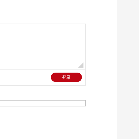
健康之路
“沉睡”4年保单的时效
之争
今日说法
自然秘境 荒漠翠影蕴
生机
远方的家
“最后的水上公交”摆渡
人
三农群英汇