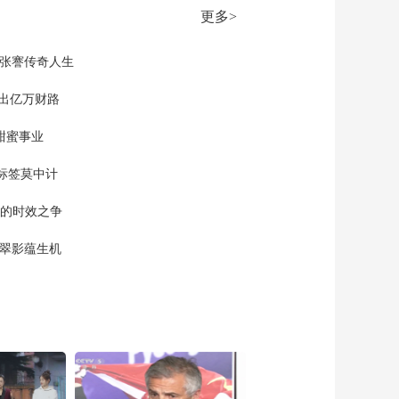
更多>
现张謇传奇人生
”出亿万财路
甜蜜事业
标签莫中计
单的时效之争
漠翠影蕴生机