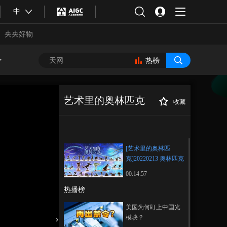
中
央央好物
热榜
艺术里的奥林匹克
收藏
[艺术里的奥林匹
正在播放
克]20220213 奥林匹克运动雕塑
[艺术里的奥林匹
克]20220213 奥林匹克
运动雕塑
00:14:57
热播榜
合体育
亚冬会
美国为何盯上中国光
模块？