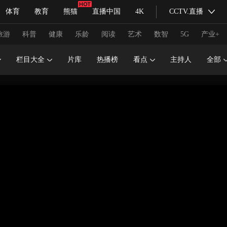
体育
教育
熊猫
直播中国
4K
CCTV.直播
式妙语
主持人
下载央视影音
热解读
天天学习
旅游
科普
健康
乐龄
阅读
艺术
数智
5G
产业+
栏目大全
片库
热播榜
看点
主持人
全部
纪录片网
国家大剧院
大型活动
科技
法治
文娱
人物
公益
图片
习式妙语
央视快评
央视网评
光华锐评
锋面
频道
VR/AR
4K专区
全景新闻
请入列
人生第一次
人生第二次
冬奥会
CBA
NBA
中超
国足
国际足球
网球
综
体育江湖
文化体育
冰雪道路
足球道路