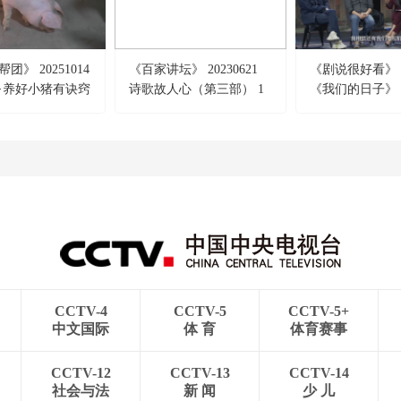
团》 20251014
《百家讲坛》 20230621
《剧说很好看》 20
·养好小猪有诀窍
诗歌故人心（第三部） 1
《我们的日子》
思君若汶水
CCTV-4
CCTV-5
CCTV-5+
中文国际
体 育
体育赛事
CCTV-12
CCTV-13
CCTV-14
社会与法
新 闻
少 儿