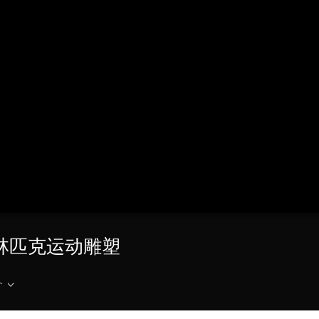
央博
非遗
文化
旅游
科普
健康
乐龄
阅读
云起
超级工厂
智敬中国
全民健康
颜选攻略
海洋
热播榜
总台企业白名单
 奥林匹克运动雕塑
介