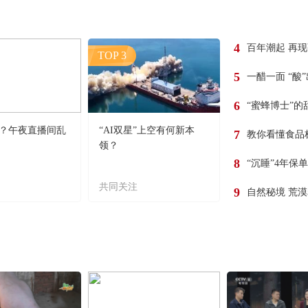
4
百年潮起 再
TOP 3
5
一醋一面 “酸
6
“蜜蜂博士”的
？午夜直播间乱
“AI双星”上空有何新本
7
教你看懂食品
领？
8
“沉睡”4年保
共同关注
9
自然秘境 荒