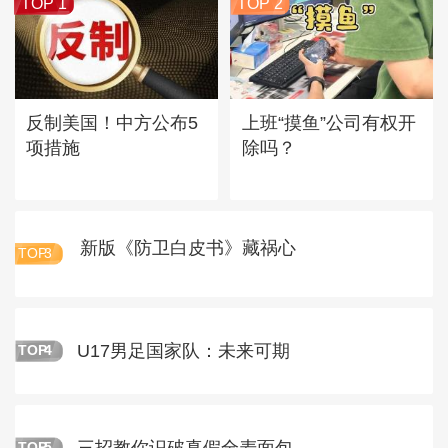
TOP 1
TOP 2
反制美国！中方公布5
上班“摸鱼”公司有权开
项措施
除吗？
新版《防卫白皮书》藏祸心
TOP
3
U17男足国家队：未来可期
TOP
4
三招教你识破真假全麦面包
TOP
5