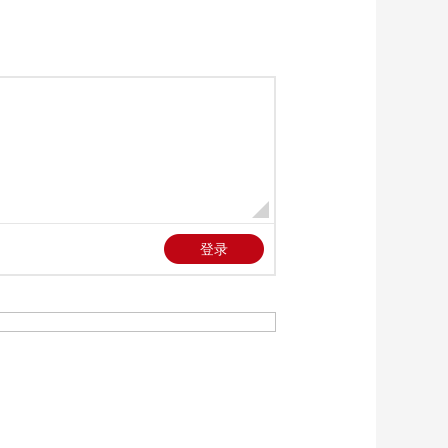
教你看懂食品标签莫
中计
健康之路
“沉睡”4年保单的时效
之争
今日说法
自然秘境 荒漠翠影蕴
生机
远方的家
“最后的水上公交”摆渡
人
三农群英汇