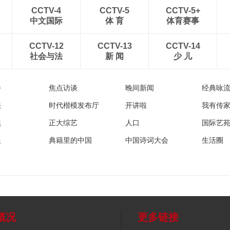
CCTV-4
CCTV-5
CCTV-5+
中文国际
体 育
体育赛事
CCTV-12
CCTV-13
CCTV-14
社会与法
新 闻
少 儿
播
焦点访谈
晚间新闻
经典咏
法
时代楷模发布厅
开讲啦
我有传
然
正大综艺
人口
国际艺
眼
典籍里的中国
中国诗词大会
生活圈
概况
更多链接