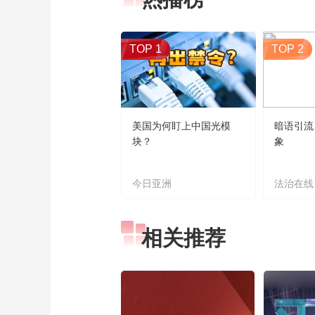
TOP 1
TOP 2
美国为何盯上中国光模
暗语引流
块？
象
今日亚洲
法治在线
相关推荐