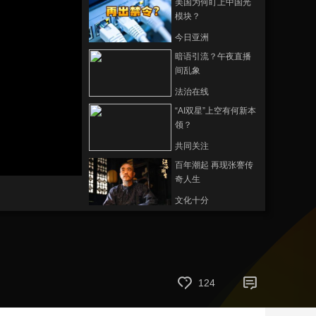
美国为何盯上中国光
模块？
艺术
汽车
数智
5G
产业+
今日亚洲
时尚
天气
才艺
网展
央央好物
暗语引流？午夜直播
间乱象
法治在线
“AI双星”上空有何新本
领？
共同关注
静
百年潮起 再现张謇传
音
奇人生
(m)
文化十分
一醋一面 “酸”出亿万
财路
生财有道
“蜜蜂博士”的甜蜜事业
124
道德观察