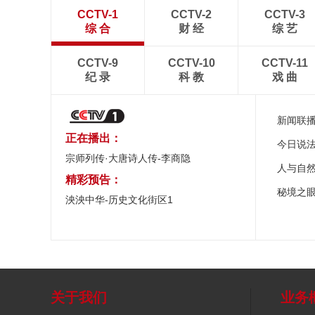
CCTV-1
CCTV-2
CCTV-3
综 合
财 经
综 艺
CCTV-9
CCTV-10
CCTV-11
纪 录
科 教
戏 曲
新闻联
正在播出：
今日说
宗师列传·大唐诗人传-李商隐
人与自
精彩预告：
秘境之
泱泱中华-历史文化街区1
关于我们
业务