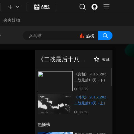
中
央央好物
热榜
《时代》
正在播放
20151202 二战最后18天
《二战最后十八天》
（上）
收藏
《真相》 20151202
二战最后18天（下）
00:23:29
《时代》 20151202
二战最后18天（上）
00:22:58
合体育
亚冬会
热播榜