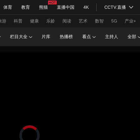
体育
教育
熊猫
直播中国
4K
CCTV.直播
式妙语
主持人
下载央视影音
热解读
天天学习
旅游
科普
健康
乐龄
阅读
艺术
数智
5G
产业+
栏目大全
片库
热播榜
看点
主持人
全部
纪录片网
国家大剧院
大型活动
科技
法治
文娱
人物
公益
图片
习式妙语
央视快评
央视网评
光华锐评
锋面
频道
VR/AR
4K专区
全景新闻
请入列
人生第一次
人生第二次
年冬奥会
CBA
NBA
中超
国足
国际足球
网球
综
体育江湖
文化体育
冰雪道路
足球道路
正