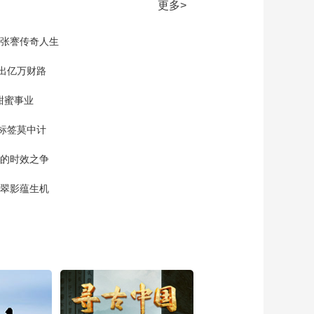
更多>
现张謇传奇人生
”出亿万财路
甜蜜事业
标签莫中计
单的时效之争
漠翠影蕴生机