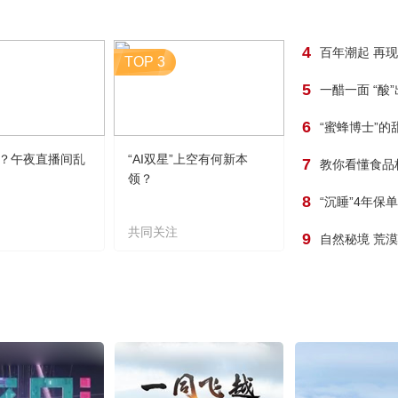
4
百年潮起 再
TOP 3
5
一醋一面 “酸
6
“蜜蜂博士”的
？午夜直播间乱
“AI双星”上空有何新本
7
教你看懂食品
领？
8
“沉睡”4年保
共同关注
9
自然秘境 荒