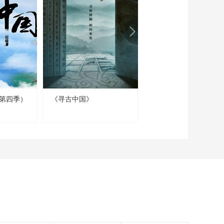
第四季）
《寻古中国》
纪录片《如果国宝会说
话》