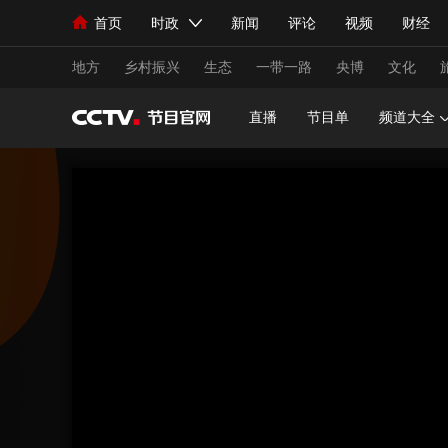
首页
时政
新闻
评论
视频
财经
人民领袖习近平
直播
海外频道
片库
iPanda
栏目大全
联播+
English
中国领导人
节目单
Монгол
听音
央视快评
微视频
习
地方
乡村振兴
生态
一带一路
央博
文化
直播
节目单
频道大全
总台春晚
网络春晚
共产党员网
秧纪录
新闻
国内
国际
评论
经济
军事
人民领袖习近平
联播+
热解读
天天学习
视频
小央视频
小央直播
直播中国
熊猫
现场
前线
比划
快看
蓝海中国
新兵
体育
直播
竞猜
2026年世界杯
2026
VIP会员
CCTV奥林匹克频道
生活体育大会