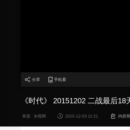
财经
教育
乡村振兴
生态环境
一带一路
大国智造
大国展会
大国保险
云顶对话
CCTV.节目官网
直播
节目单
栏目
片库
加
载
/
完
成
:
0%
分享
手机看
《时代》 20151202 二战最后1
来源 : 央视网
2015-12-03 11:21
内容