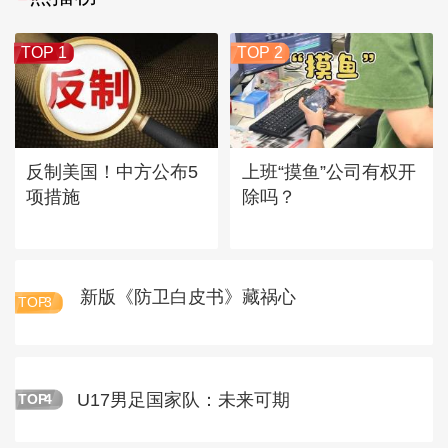
TOP 1
TOP 2
反制美国！中方公布5
上班“摸鱼”公司有权开
项措施
除吗？
新版《防卫白皮书》藏祸心
TOP
3
U17男足国家队：未来可期
TOP
4