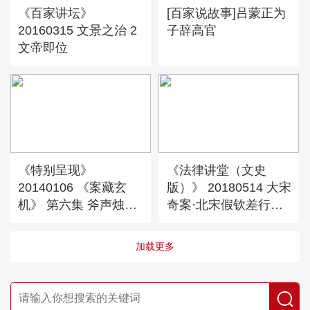
《百家讲坛》
[百家说故事]吕蒙正为
20160315 文景之治 2
子辞高官
文帝即位
《特别呈现》
《法律讲堂（文史
20140106 《案藏玄
版）》 20180514 大宋
机》 第六集 斧声烛影
奇案·北宋假钦差行骗
（下集）
大案（上）
加载更多