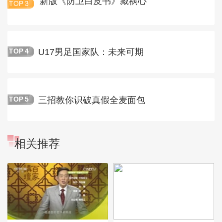
新版《防卫白皮书》藏祸心
TOP
3
U17男足国家队：未来可期
TOP
4
三招教你识破真假全麦面包
TOP
5
相关推荐