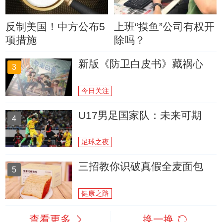
反制美国！中方公布5
上班“摸鱼”公司有权开
项措施
除吗？
新版《防卫白皮书》藏祸心
3
今日关注
U17男足国家队：未来可期
4
足球之夜
三招教你识破真假全麦面包
5
健康之路
查看更多
换一换