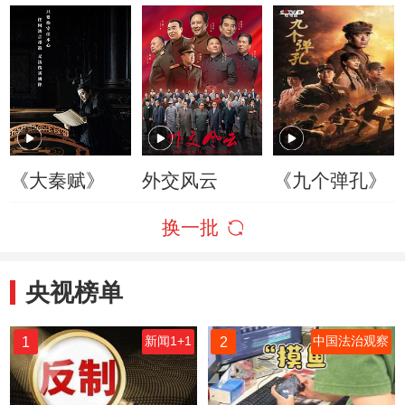
《大秦赋》
外交风云
《九个弹孔》
换一批
央视榜单
1
2
新闻1+1
中国法治观察