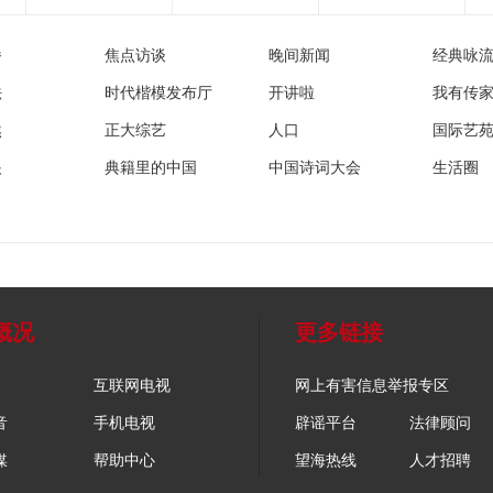
播
焦点访谈
晚间新闻
经典咏
法
时代楷模发布厅
开讲啦
我有传
然
正大综艺
人口
国际艺
眼
典籍里的中国
中国诗词大会
生活圈
概况
更多链接
互联网电视
网上有害信息举报专区
音
手机电视
辟谣平台
法律顾问
媒
帮助中心
望海热线
人才招聘