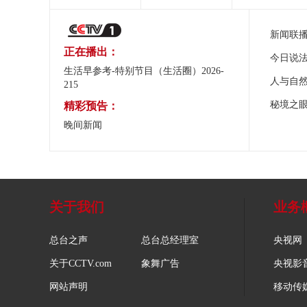
新闻联
正在播出：
今日说
生活早参考-特别节目（生活圈）2026-
人与自
215
秘境之
精彩预告：
晚间新闻
关于我们
业务
总台之声
总台总经理室
央视网
关于CCTV.com
象舞广告
央视影
网站声明
移动传