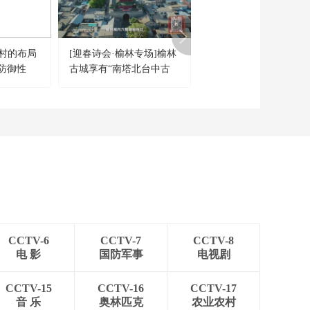
00:35:52
壁村的布局
[迎春诗会·榆林专场]榆林
[开讲啦]中国未来将如
防御性
古城享有“南塔北台中古
布局新能源汽车产业？
城，六楼骑街天下名”的美
誉
CCTV-6
CCTV-7
CCTV-8
电 影
国防军事
电视剧
CCTV-15
CCTV-16
CCTV-17
音 乐
奥林匹克
农业农村