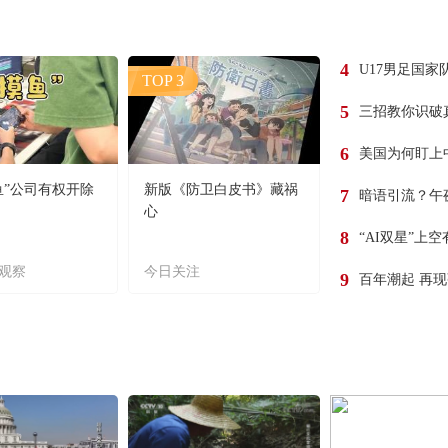
4
U17男足国家
TOP 3
5
三招教你识破
6
美国为何盯上
鱼”公司有权开除
新版《防卫白皮书》藏祸
7
暗语引流？午
心
8
“AI双星”上
观察
今日关注
9
百年潮起 再