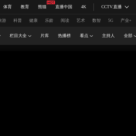
体育
教育
熊猫
直播中国
4K
CCTV.直播
式妙语
主持人
下载央视影音
热解读
天天学习
旅游
科普
健康
乐龄
阅读
艺术
数智
5G
产业+
栏目大全
片库
热播榜
看点
主持人
全部
纪录片网
国家大剧院
大型活动
科技
法治
文娱
人物
公益
图片
习式妙语
央视快评
央视网评
光华锐评
锋面
频道
VR/AR
4K专区
全景新闻
请入列
人生第一次
人生第二次
冬奥会
CBA
NBA
中超
国足
国际足球
网球
综
体育江湖
文化体育
冰雪道路
足球道路