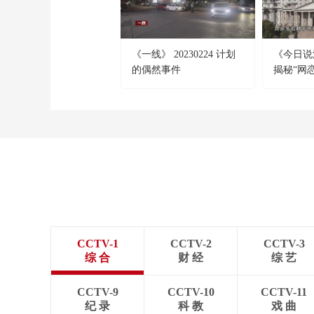
《一线》 20230224 计划
《今日说法》
的偶然事件
揭秘“网
（下）
CCTV-1
CCTV-2
CCTV-3
综 合
财 经
综 艺
CCTV-9
CCTV-10
CCTV-11
纪 录
科 教
戏 曲