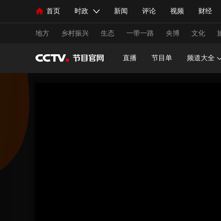
首页
时政
新闻
评论
视频
财经
人民领袖习近平
直播
海外频道
片库
iPanda
栏目大全
联播+
English
中国领导人
节目单
Монгол
听音
央视快评
微视频
习
地方
乡村振兴
生态
一带一路
央博
文化
直播
节目单
频道大全
总台春晚
网络春晚
共产党员网
秧纪录
新闻
国内
国际
评论
经济
军事
人民领袖习近平
联播+
热解读
天天学习
视频
小央视频
小央直播
直播中国
熊猫
现场
前线
比划
快看
蓝海中国
新兵
体育
直播
竞猜
2026年世界杯
2026年
VIP会员
CCTV奥林匹克频道
生活体育大会