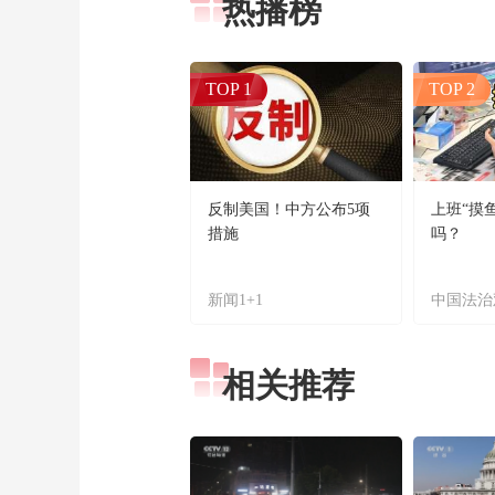
热播榜
TOP 1
TOP 2
反制美国！中方公布5项
上班“摸
措施
吗？
新闻1+1
中国法治
相关推荐