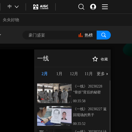
中
央央好物
热榜
一线
收藏
《一线》 20230223
正在播放
布局
2月
1月
12月
11月
更多
《一线》 20230228
“骨折”背后的秘密
00:35:58
《一线》 20230227 返
回现场的男子
合体育
亚冬会
00:35:52
《一线》 20230224 计