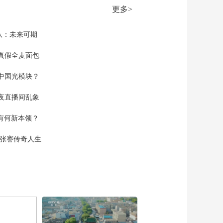
00:36:00
更多>
《一线》 20230208 坠
入深井/被困深山
队：未来可期
00:35:59
《一线》 20230207 车
真假全麦面包
祸里的亲情
中国光模块？
00:36:00
《一线》 20230206 四
夜直播间乱象
次收网/网售药的秘密
00:35:58
空有何新本领？
《一线》 20230203 英
雄无悔
现张謇传奇人生
00:35:53
《一线》 20230202 英
雄无悔
00:35:58
《一线》 20230201 英
雄无悔