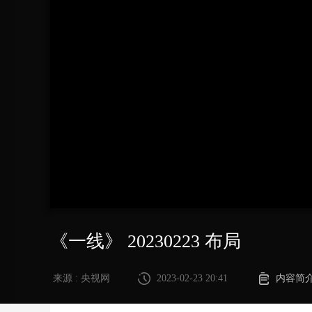
财经
教育
乡村振兴
生态环境
一带一路
大国智造
大国展会
大国保险
云顶对话
CCTV.节目官网
直播
节目单
栏目
片库
《一线》 20230223 布局
来源 : 央视网
2023-02-23 20:41
内容简