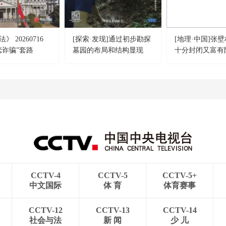
 20260716
[探索·发现]通过初步勘探
[地理·中国]张
恋诈骗”套路
墓园的布局和结构显现
十分封闭又富有
CCTV-4
CCTV-5
CCTV-5+
中文国际
体 育
体育赛事
CCTV-12
CCTV-13
CCTV-14
社会与法
新 闻
少 儿